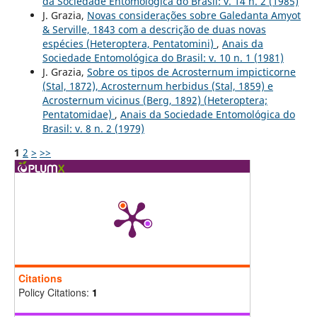
da Sociedade Entomológica do Brasil: v. 14 n. 2 (1985)
J. Grazia,
Novas considerações sobre Galedanta Amyot
& Serville, 1843 com a descrição de duas novas
espécies (Heteroptera, Pentatomini)
,
Anais da
Sociedade Entomológica do Brasil: v. 10 n. 1 (1981)
J. Grazia,
Sobre os tipos de Acrosternum impicticorne
(Stal, 1872), Acrosternum herbidus (Stal, 1859) e
Acrosternum vicinus (Berg, 1892) (Heteroptera;
Pentatomidae)
,
Anais da Sociedade Entomológica do
Brasil: v. 8 n. 2 (1979)
1
2
>
>>
Citations
Policy Citations:
1