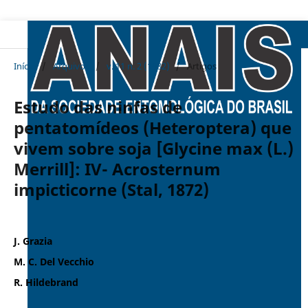
Início
/
Arquivos
/
v. 11 n. 2 (1982)
/
Artigos
Estudo das ninfas de
pentatomídeos (Heteroptera) que
vivem sobre soja [Glycine max (L.)
Merrill]: IV- Acrosternum
impicticorne (Stal, 1872)
J. Grazia
M. C. Del Vecchio
R. Hildebrand