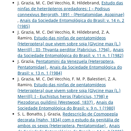
J. Grazia, M. C. Del Vecchio, R. Hildebrand,
Estudo das
ninfas de heterópteros predadores: I – Podisus
connexivus Bergroth, 1891 - (Pentatomidae, Asopinae)
,
Anais da Sociedade Entomológica do Brasil: v. 14 n. 2
(1985)
J. Grazia, M. C. Del Vecchio, R. Hildebrand, Z. A.
Ramiro,
Estudo das ninfas de pentatomídeos
(Heteroptera) que vivem sobre soja (Glycine max (L.)
Merrill) : III- Thyanta perditor (Fabricius, 1794)
,
Anais
da Sociedade Entomológica do Brasil: v. 11 n. 1 (1982)
J. Grazia,
Pentatomini da Venezuela (Heteroptera,
Pentatomidae)
,
Anais da Sociedade Entomológica do
Brasil: v. 13 n. 1 (1984)
J. Grazia, M. C. Del Vecchio, F. M. P. Balestieri, Z. A.
Ramiro,
Estudo das ninfas de pentatomídeos
(Heteroptera) que vivem sobre soja (Glycine max (L.)
Merrill): I - Euchistus heros (Fabricius, 1798) e
Piezodorus guildinii (Westwood, 1837)
,
Anais da
Sociedade Entomológica do Brasil: v. 9 n. 1 (1980)
S. L. Bonatto, J. Grazia,
Redescrição de Cosmopepla
decorata (Hahn, 1834) com o estudo da genitália de
ambos os sexos (Heteroptera, Pentatomidae)
,
Anais