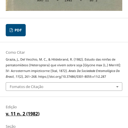
PDF
Como Citar
Grazia, J., Del Vecchio, M. C., & Hildebrand, R. (1982). Estudo das ninfas de
pentatomídeos (Heteroptera) que vivem sobre soja [Glycine max (L.) Merrill]:
IV- Acrosternum impicticorne (Stal, 1872).
Anais Da Sociedade Entomológica Do
Brasil
,
11
(2), 261–268. https://doi.org/10.37486/0301-8059.v11i2.287
Fomatos de Citação
Edição
v. 11 n. 2 (1982)
Seção