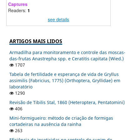
Captures
Readers:
1
see details
ARTIGOS MAIS LIDOS
Armadilha para monitoramento e controle das moscas-
das-frutas Anastrepha spp. e Ceratitis capitata (Wied.)
1707
Tabela de fertilidade e esperança de vida de Gryllus
assimilis (Fabricius, 1775) (Orthoptera, Gryllidae) em
laboratório
1290
Revisão de Tibilis Stal, 1860 (Heteroptera, Pentatomini)
406
Mini-formigueiro: método de criação de formigas
cortadeiras na ausência da rainha
263
Eficiência de inseticidas no controle do cupim de