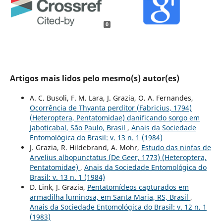
0
Artigos mais lidos pelo mesmo(s) autor(es)
A. C. Busoli, F. M. Lara, J. Grazia, O. A. Fernandes,
Ocorrência de Thyanta perditor (Fabricius, 1794)
(Heteroptera, Pentatomidae) danificando sorgo em
Jaboticabal, São Paulo, Brasil
,
Anais da Sociedade
Entomológica do Brasil: v. 13 n. 1 (1984)
J. Grazia, R. Hildebrand, A. Mohr,
Estudo das ninfas de
Arvelius albopunctatus (De Geer, 1773) (Heteroptera,
Pentatomidae)
,
Anais da Sociedade Entomológica do
Brasil: v. 13 n. 1 (1984)
D. Link, J. Grazia,
Pentatomídeos capturados em
armadilha luminosa, em Santa Maria, RS, Brasil
,
Anais da Sociedade Entomológica do Brasil: v. 12 n. 1
(1983)