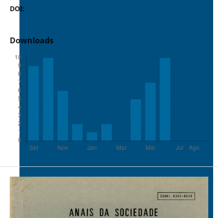
DOI:
https://doi.org/10.37486/0301-8059.v11i2.287
Downloads