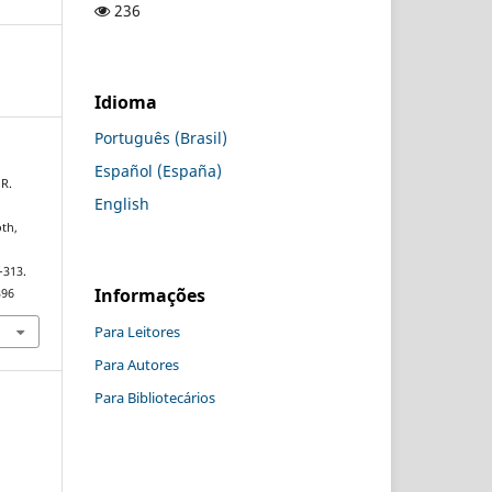
236
Idioma
Português (Brasil)
Español (España)
 R.
English
th,
–313.
Informações
396
Para Leitores
Para Autores
Para Bibliotecários