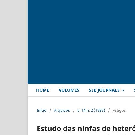
HOME
VOLUMES
SEB JOURNALS
Início
/
Arquivos
/
v. 14 n. 2 (1985)
/
Artigos
Estudo das ninfas de heter