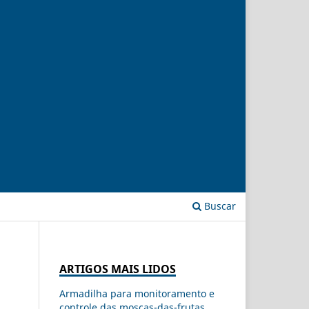
Buscar
ARTIGOS MAIS LIDOS
Armadilha para monitoramento e
controle das moscas-das-frutas