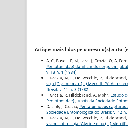
Artigos mais lidos pelo mesmo(s) autor(e
A. C. Busoli, F. M. Lara, J. Grazia, O. A. Fe
Pentatomidae) danificando sorgo em Jaboti
v. 13 n. 1 (1984)
J. Grazia, M. C. Del Vecchio, R. Hildebrand
soja [Glycine max (L.) Merrill]: IV- Acrost
Brasil: v. 11 n. 2 (1982)
J. Grazia, R. Hildebrand, A. Mohr,
Estudo d
Pentatomidae)
,
Anais da Sociedade Entomol
D. Link, J. Grazia,
Pentatomídeos capturado
Sociedade Entomológica do Brasil: v. 12 n.
J. Grazia, M. C. Del Vecchio, R. Hildebrand,
vivem sobre soja (Glycine max (L.) Merrill) 