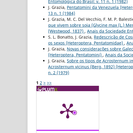
Entomológica do Brasil: v. 11 n. 1 (1982)
J. Grazia,
Pentatomini da Venezuela (Hete
13 n. 1 (1984)
J. Grazia, M. C. Del Vecchio, F. M. P. Balest
que vivem sobre soja (Glycine max (L.) Merr
(Westwood, 1837)
,
Anais da Sociedade Ento
S. L. Bonatto, J. Grazia,
Redescrição de Cos
os sexos (Heteroptera, Pentatomidae)
,
Ana
J. Grazia,
Novas considerações sobre Galed
(Heteroptera, Pentatomini)
,
Anais da Soci
J. Grazia,
Sobre os tipos de Acrosternum im
Acrosternum vicinus (Berg, 1892) (Hetero
n. 2 (1979)
1
2
>
>>