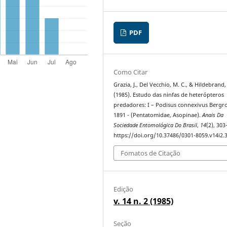
PDF
Como Citar
Grazia, J., Del Vecchio, M. C., & Hildebrand,
(1985). Estudo das ninfas de heterópteros
predadores: I – Podisus connexivus Bergro
1891 - (Pentatomidae, Asopinae).
Anais Da
Sociedade Entomológica Do Brasil
,
14
(2), 303
https://doi.org/10.37486/0301-8059.v14i2.
Fomatos de Citação
Edição
v. 14 n. 2 (1985)
Seção