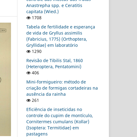
Anastrepha spp. e Ceratitis
capitata (Wied.)
1708
Tabela de fertilidade e esperança
de vida de Gryllus assimilis
(Fabricius, 1775) (Orthoptera,
Gryllidae) em laboratório
1290
Revisão de Tibilis Stal, 1860
(Heteroptera, Pentatomini)
406
Mini-formigueiro: método de
criação de formigas cortadeiras na
ausência da rainha
261
Eficiência de inseticidas no
controle do cupim de montículo,
Cornitermes cumulans (Kollar)
(Isoptera: Termitidae) em
pastagens