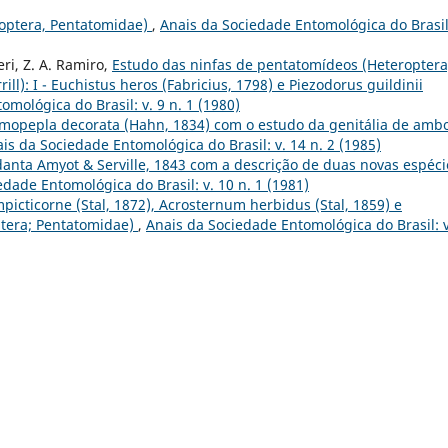
roptera, Pentatomidae)
,
Anais da Sociedade Entomológica do Brasil:
ieri, Z. A. Ramiro,
Estudo das ninfas de pentatomídeos (Heteroptera
ill): I - Euchistus heros (Fabricius, 1798) e Piezodorus guildinii
mológica do Brasil: v. 9 n. 1 (1980)
mopepla decorata (Hahn, 1834) com o estudo da genitália de amb
is da Sociedade Entomológica do Brasil: v. 14 n. 2 (1985)
anta Amyot & Serville, 1843 com a descrição de duas novas espéci
edade Entomológica do Brasil: v. 10 n. 1 (1981)
picticorne (Stal, 1872), Acrosternum herbidus (Stal, 1859) e
ptera; Pentatomidae)
,
Anais da Sociedade Entomológica do Brasil: v