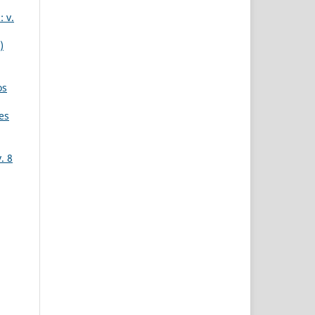
 v.
)
os
es
. 8