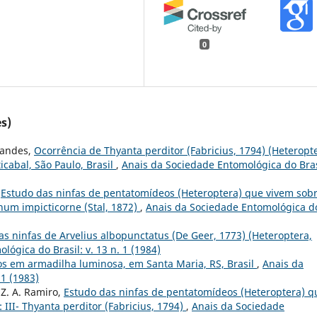
0
s)
rnandes,
Ocorrência de Thyanta perditor (Fabricius, 1794) (Heteropt
cabal, São Paulo, Brasil
,
Anais da Sociedade Entomológica do Bras
,
Estudo das ninfas de pentatomídeos (Heteroptera) que vivem sob
ernum impicticorne (Stal, 1872)
,
Anais da Sociedade Entomológica d
as ninfas de Arvelius albopunctatus (De Geer, 1773) (Heteroptera,
ógica do Brasil: v. 13 n. 1 (1984)
s em armadilha luminosa, em Santa Maria, RS, Brasil
,
Anais da
 1 (1983)
 Z. A. Ramiro,
Estudo das ninfas de pentatomídeos (Heteroptera) q
: III- Thyanta perditor (Fabricius, 1794)
,
Anais da Sociedade