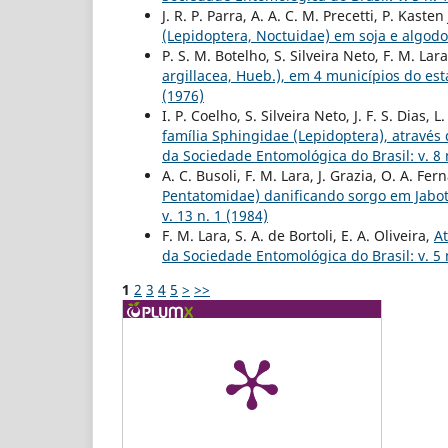
J. R. P. Parra, A. A. C. M. Precetti, P. Kasten 
(Lepidoptera, Noctuidae) em soja e algod
P. S. M. Botelho, S. Silveira Neto, F. M. Lar
argillacea, Hueb.), em 4 municípios do es
(1976)
I. P. Coelho, S. Silveira Neto, J. F. S. Dias, L
família Sphingidae (Lepidoptera), atravé
da Sociedade Entomológica do Brasil: v. 8 
A. C. Busoli, F. M. Lara, J. Grazia, O. A. Fe
Pentatomidae) danificando sorgo em Jaboti
v. 13 n. 1 (1984)
F. M. Lara, S. A. de Bortoli, E. A. Oliveira,
At
da Sociedade Entomológica do Brasil: v. 5 
1
2
3
4
5
>
>>