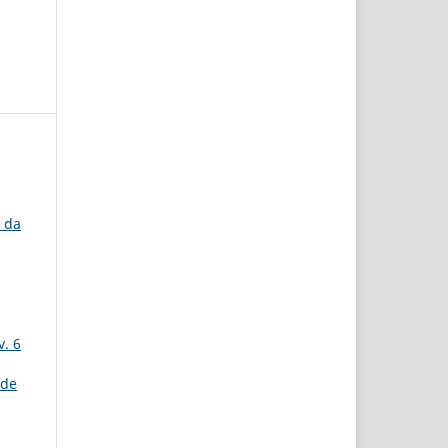
 da
v. 6
 de