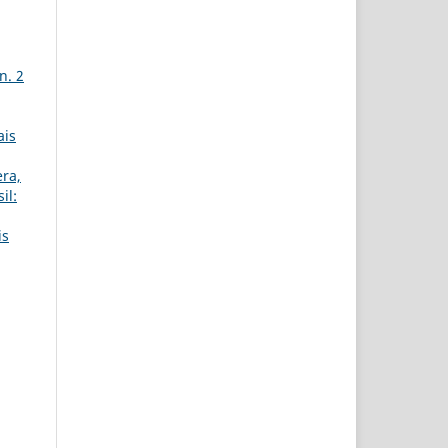
n. 2
ais
era,
il:
is