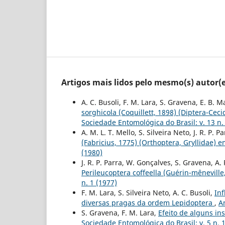
Artigos mais lidos pelo mesmo(s) autor(e
A. C. Busoli, F. M. Lara, S. Gravena, E. B. 
sorghicola (Coquillett, 1898) (Diptera-Cec
Sociedade Entomológica do Brasil: v. 13 n.
A. M. L. T. Mello, S. Silveira Neto, J. R. P. P
(Fabricius, 1775) (Orthoptera, Gryllidae) 
(1980)
J. R. P. Parra, W. Gonçalves, S. Gravena, A
Perileucoptera coffeella (Guérin-mênevill
n. 1 (1977)
F. M. Lara, S. Silveira Neto, A. C. Busoli,
Inf
diversas pragas da ordem Lepidoptera
,
A
S. Gravena, F. M. Lara,
Efeito de alguns i
Sociedade Entomológica do Brasil: v. 5 n. 