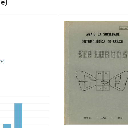
ae)
279