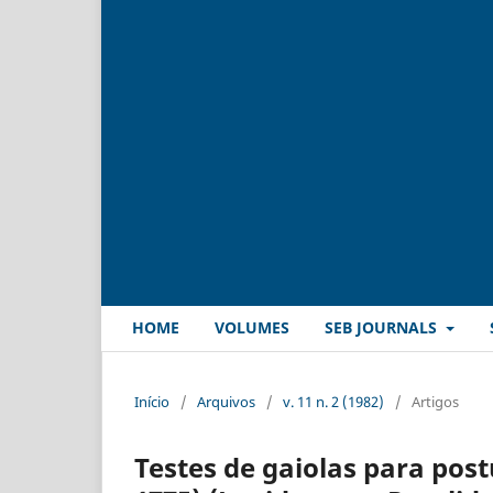
HOME
VOLUMES
SEB JOURNALS
Início
/
Arquivos
/
v. 11 n. 2 (1982)
/
Artigos
Testes de gaiolas para post