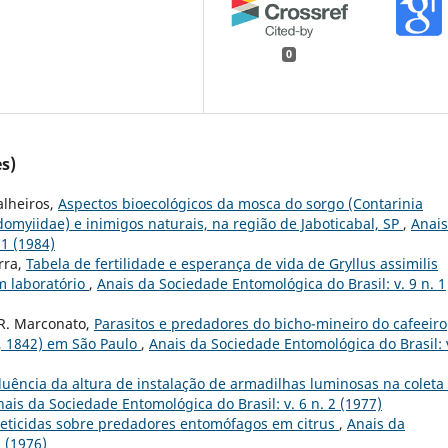
0
s)
Malheiros,
Aspectos bioecológicos da mosca do sorgo (Contarinia
idomyiidae) e inimigos naturais, na região de Jaboticabal, SP
,
Anais
 1 (1984)
arra,
Tabela de fertilidade e esperança de vida de Gryllus assimilis
em laboratório
,
Anais da Sociedade Entomológica do Brasil: v. 9 n. 1
. R. Marconato,
Parasitos e predadores do bicho-mineiro do cafeeiro
e, 1842) em São Paulo
,
Anais da Sociedade Entomológica do Brasil: 
luência da altura de instalação de armadilhas luminosas na coleta
nais da Sociedade Entomológica do Brasil: v. 6 n. 2 (1977)
nseticidas sobre predadores entomófagos em citrus
,
Anais da
1 (1976)