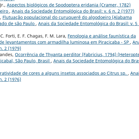
Jr.,
Aspectos biológicos de Spodoptera eridania (Cramer, 1782)
oeiro
,
Anais da Sociedade Entomológica do Brasil: v. 6 n. 2 (1977)
a,
Flutuação populacional do curuquerê do algodoeiro (Alabama
tado de são Paulo
,
Anais da Sociedade Entomológica do Brasil: v. 5 
. C. Forti, E. F. Chagas, F. M. Lara,
Fenologia e análise faunística da
s de levantamentos com armadilha luminosa em Piracicaba - SP
,
An
n. 2 (1979)
rnandes,
Ocorrência de Thyanta perditor (Fabricius, 1794) (Heteropt
cabal, São Paulo, Brasil
,
Anais da Sociedade Entomológica do Bras
ratividade de cores a alguns insetos associados ao Citrus sp.
,
Ana
n. 2 (1976)