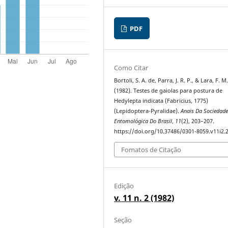
PDF
Como Citar
Bortoli, S. A. de, Parra, J. R. P., & Lara, F. M
(1982). Testes de gaiolas para postura de
Hedylepta indicata (Fabricius, 1775)
(Lepidoptera-Pyralidae).
Anais Da Sociedad
Entomológica Do Brasil
,
11
(2), 203–207.
https://doi.org/10.37486/0301-8059.v11i2.
Fomatos de Citação
Edição
v. 11 n. 2 (1982)
Seção