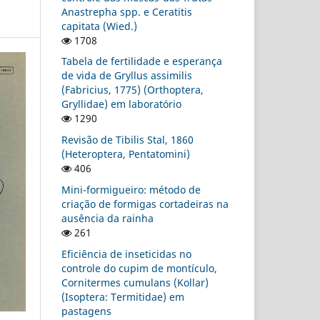
Anastrepha spp. e Ceratitis
capitata (Wied.)
1708
Tabela de fertilidade e esperança
de vida de Gryllus assimilis
(Fabricius, 1775) (Orthoptera,
Gryllidae) em laboratório
1290
Revisão de Tibilis Stal, 1860
(Heteroptera, Pentatomini)
406
Mini-formigueiro: método de
criação de formigas cortadeiras na
ausência da rainha
261
Eficiência de inseticidas no
controle do cupim de montículo,
Cornitermes cumulans (Kollar)
(Isoptera: Termitidae) em
pastagens