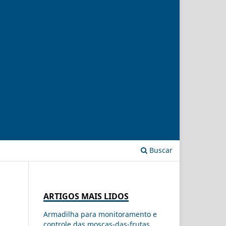
Buscar
ARTIGOS MAIS LIDOS
Armadilha para monitoramento e
controle das moscas-das-frutas