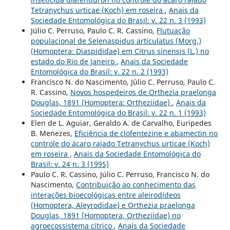
Tetranychus urticae (Koch) em roseira
,
Anais da
Sociedade Entomológica do Brasil: v. 22 n. 3 (1993)
Júlio C. Perruso, Paulo C. R. Cassino,
Flutuação
populacional de Selenaspidus articulatus (Morg.)
(Homoptera: Diaspididae) em Citrus sinensis (L.) no
estado do Rio de Janeiro
,
Anais da Sociedade
Entomológica do Brasil: v. 22 n. 2 (1993)
Francisco N. do Nascimento, Júlio C. Perruso, Paulo C.
R. Cassino,
Novos hospedeiros de Orthezia praelonga
Douglas, 1891 (Homoptera: Ortheziidae)
,
Anais da
Sociedade Entomológica do Brasil: v. 22 n. 1 (1993)
Elen de L. Aguiar, Geraldo A. de Carvalho, Euripedes
B. Menezes,
Eficiência de clofentezine e abamectin no
controle do ácaro rajado Tetranychus urticae (Koch)
em roseira
,
Anais da Sociedade Entomológica do
Brasil: v. 24 n. 3 (1995)
Paulo C. R. Cassino, Júlio C. Perruso, Francisco N. do
Nascimento,
Contribuição ao conhecimento das
interações bioecológicas entre aleirodídeos
(Homoptera, Aleyrodidae) e Orthezia praelonga
Douglas, 1891 (Homoptera, Ortheziidae) no
agroecossistema cítrico
,
Anais da Sociedade