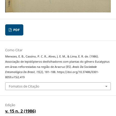
PDF
Como Citar
Menezes, E. B., Cassino, P. C. R., Alves, J. E. M., & Lima, E. R. de. (1986).
Associação de lepidópteros desfolhadores com plantas do gênero Eucalyptus
em áreas reflorestadas na região de Aracruz (ES).
Anais Da Sociedade
Entomológica Do Brasil
,
15
(2), 181–188. https://doi.org/10.37486/0301-
8059.v15i2.419
Fomatos de Citação
Edição
v. 15 n. 2 (1986)