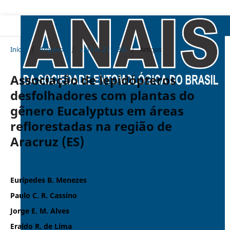
Início
/
Arquivos
/
v. 15 n. 2 (1986)
/
Artigos
Associação de lepidópteros
desfolhadores com plantas do
gênero Eucalyptus em áreas
reflorestadas na região de
Aracruz (ES)
Eurípedes B. Menezes
Paulo C. R. Cassino
Jorge E. M. Alves
Eraldo R. de Lima