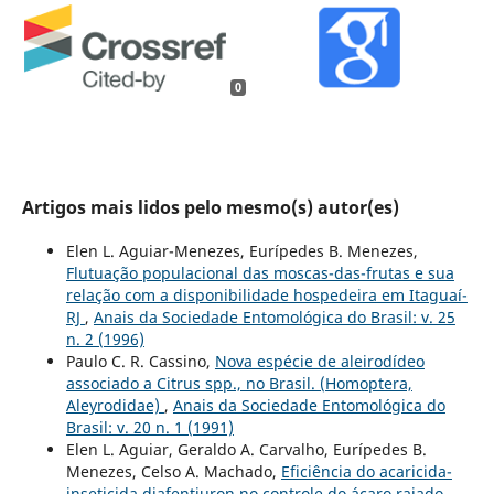
0
Artigos mais lidos pelo mesmo(s) autor(es)
Elen L. Aguiar-Menezes, Eurípedes B. Menezes,
Flutuação populacional das moscas-das-frutas e sua
relação com a disponibilidade hospedeira em Itaguaí-
RJ
,
Anais da Sociedade Entomológica do Brasil: v. 25
n. 2 (1996)
Paulo C. R. Cassino,
Nova espécie de aleirodídeo
associado a Citrus spp., no Brasil. (Homoptera,
Aleyrodidae)
,
Anais da Sociedade Entomológica do
Brasil: v. 20 n. 1 (1991)
Elen L. Aguiar, Geraldo A. Carvalho, Eurípedes B.
Menezes, Celso A. Machado,
Eficiência do acaricida-
inseticida diafentiuron no controle do ácaro rajado