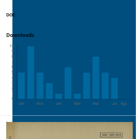
DOI:
https://doi.org/10.37486/0301-8059.v15i2.419
Downloads