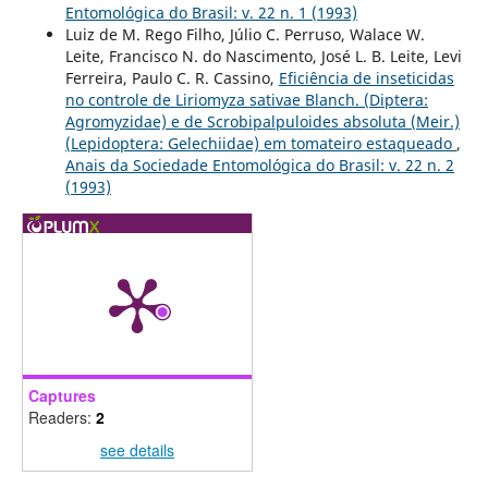
Entomológica do Brasil: v. 22 n. 1 (1993)
Luiz de M. Rego Filho, Júlio C. Perruso, Walace W.
Leite, Francisco N. do Nascimento, José L. B. Leite, Levi
Ferreira, Paulo C. R. Cassino,
Eficiência de inseticidas
no controle de Liriomyza sativae Blanch. (Diptera:
Agromyzidae) e de Scrobipalpuloides absoluta (Meir.)
(Lepidoptera: Gelechiidae) em tomateiro estaqueado
,
Anais da Sociedade Entomológica do Brasil: v. 22 n. 2
(1993)
Captures
Readers:
2
see details