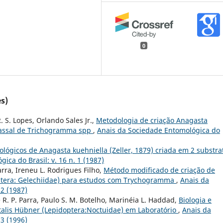
0
s)
R. S. Lopes, Orlando Sales Jr.,
Metodologia de criação Anagasta
 massal de Trichogramma spp
,
Anais da Sociedade Entomológica do
ológicos de Anagasta kuehniella (Zeller, 1879) criada em 2 substra
ica do Brasil: v. 16 n. 1 (1987)
Parra, Ireneu L. Rodrigues Filho,
Método modificado de criação de
doptera: Gelechiidae) para estudos com Trychogramma
,
Anais da
 2 (1987)
sé R. P. Parra, Paulo S. M. Botelho, Marinéia L. Haddad,
Biologia e
talis Hübner (Lepidoptera:Noctuidae) em Laboratório
,
Anais da
 3 (1996)