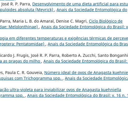
José R. P. Parra,
Desenvolvimento de uma dieta artificial para est
lpuloides absoluta (Meyrick)
,
Anais da Sociedade Entomológica do
P. Parra, Maria L. B. do Amaral, Denise C. Magri,
Ciclo Biológico de
dae: Melolonthinae)
,
Anais da Sociedade Entomológica do Brasil: v
logia em diferentes temperaturas e exigências térmicas de perceve
teroptera: Pentatomidae)
,
Anais da Sociedade Entomológica do Brasi
icardo J. Frugis, José R. P. Parra, Roberto A. Zucchi, Santo Bonganh
ra as pragas do milho
,
Anais da Sociedade Entomológica do Brasil: 
pes, Paula C. R. Gouveia,
Número ideal de ovos de Anagasta kuehnie
 pesquisas com Trichogramma spp.
,
Anais da Sociedade Entomológic
ação ultra-violeta para inviabilizar ovos de Anagasta kuehniella
hogramma spp.
,
Anais da Sociedade Entomológica do Brasil: v. 16 n. 