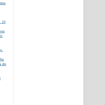
udos
. 25
jos
l:
i
v.
lla
a do
1