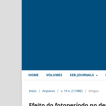
HOME
VOLUMES
SEB JOURNALS
Início
/
Arquivos
/
v. 15 n. 2 (1986)
/
Artigos
Efeito do fotoperíodo no d