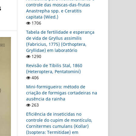
controle das moscas-das-frutas
s
Anastrepha spp. e Ceratitis
capitata (Wied.)
1706
Tabela de fertilidade e esperança
de vida de Gryllus assimilis
(Fabricius, 1775) (Orthoptera,
Gryllidae) em laboratório
1290
Revisão de Tibilis Stal, 1860
(Heteroptera, Pentatomini)
406
Mini-formigueiro: método de
criação de formigas cortadeiras na
ausência da rainha
263
Eficiência de inseticidas no
controle do cupim de montículo,
Cornitermes cumulans (Kollar)
(Isoptera: Termitidae) em