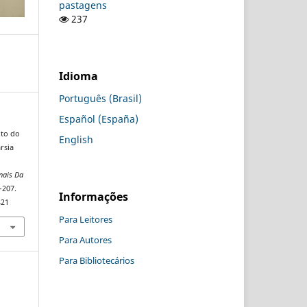
pastagens
237
Idioma
Português (Brasil)
Español (España)
eito do
English
rsia
nais Da
–207.
Informações
421
Para Leitores
Para Autores
Para Bibliotecários