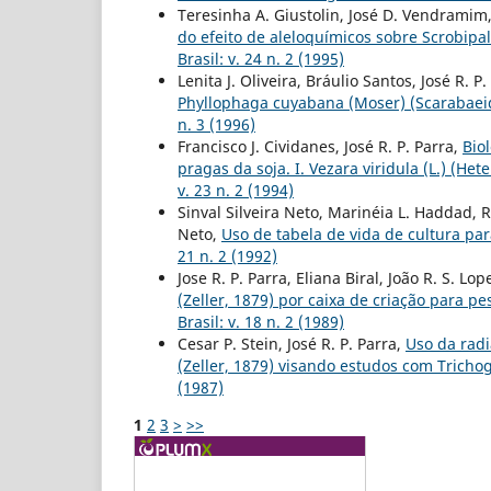
Teresinha A. Giustolin, José D. Vendramim, 
do efeito de aleloquímicos sobre Scrobipa
Brasil: v. 24 n. 2 (1995)
Lenita J. Oliveira, Bráulio Santos, José R. 
Phyllophaga cuyabana (Moser) (Scarabaei
n. 3 (1996)
Francisco J. Cividanes, José R. P. Parra,
Bio
pragas da soja. I. Vezara viridula (L.) (He
v. 23 n. 2 (1994)
Sinval Silveira Neto, Marinéia L. Haddad, R
Neto,
Uso de tabela de vida de cultura pa
21 n. 2 (1992)
Jose R. P. Parra, Eliana Biral, João R. S. Lo
(Zeller, 1879) por caixa de criação para
Brasil: v. 18 n. 2 (1989)
Cesar P. Stein, José R. P. Parra,
Uso da radi
(Zeller, 1879) visando estudos com Tric
(1987)
1
2
3
>
>>