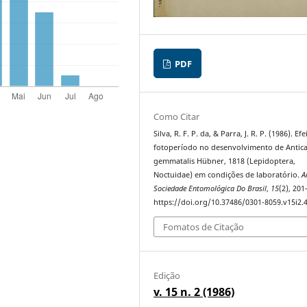
PDF
Como Citar
Silva, R. F. P. da, & Parra, J. R. P. (1986). Ef
fotoperíodo no desenvolvimento de Antica
gemmatalis Hübner, 1818 (Lepidoptera,
Noctuidae) em condições de laboratório.
A
Sociedade Entomológica Do Brasil
,
15
(2), 201
https://doi.org/10.37486/0301-8059.v15i2.
Fomatos de Citação
Edição
v. 15 n. 2 (1986)