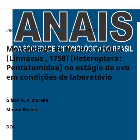
Início
/
Arquivos
/
v. 15 n. 2 (1986)
/
Artigos
Mortalidade de Nezara viridula
(Linnaeus , 1758) (Heteroptera:
Pentatomidae) no estágio de ovo
em condições de laboratório
Gilson R. P. Moreira
Miriam Becker
DOI:
https://doi.org/10.37486/0301-8059.v15i2.427