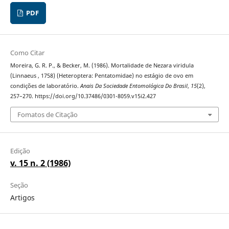
PDF
Como Citar
Moreira, G. R. P., & Becker, M. (1986). Mortalidade de Nezara viridula
(Linnaeus , 1758) (Heteroptera: Pentatomidae) no estágio de ovo em
condições de laboratório.
Anais Da Sociedade Entomológica Do Brasil
,
15
(2),
257–270. https://doi.org/10.37486/0301-8059.v15i2.427
Fomatos de Citação
Edição
v. 15 n. 2 (1986)
Seção
Artigos