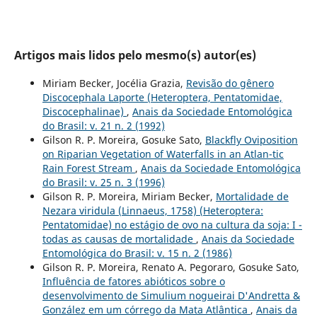
Artigos mais lidos pelo mesmo(s) autor(es)
Miriam Becker, Jocélia Grazia,
Revisão do gênero
Discocephala Laporte (Heteroptera, Pentatomidae,
Discocephalinae)
,
Anais da Sociedade Entomológica
do Brasil: v. 21 n. 2 (1992)
Gilson R. P. Moreira, Gosuke Sato,
Blackfly Oviposition
on Riparian Vegetation of Waterfalls in an Atlan-tic
Rain Forest Stream
,
Anais da Sociedade Entomológica
do Brasil: v. 25 n. 3 (1996)
Gilson R. P. Moreira, Miriam Becker,
Mortalidade de
Nezara viridula (Linnaeus, 1758) (Heteroptera:
Pentatomidae) no estágio de ovo na cultura da soja: I -
todas as causas de mortalidade
,
Anais da Sociedade
Entomológica do Brasil: v. 15 n. 2 (1986)
Gilson R. P. Moreira, Renato A. Pegoraro, Gosuke Sato,
Influência de fatores abióticos sobre o
desenvolvimento de Simulium nogueirai D'Andretta &
González em um córrego da Mata Atlântica
,
Anais da