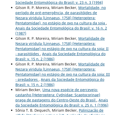
Sociedade Entomológica do Brasil: v. 23 n. 3 (1994)
Gilson R. P. Moreira, Miriam Becker,
Mortalidade, no
período de pré-emergência, de parasitóides de
Nezara viridula (Linnaeus, 1758) (Heteroptera:
Pentatomidae), no estágio de ovo na cultura da soja
,
Anais da Sociedade Entomológica do Brasil: v. 16 n. 2
(1987)
Gilson R. P. Moreira, Miriam Becker,
Mortalidade de
Nezara viridula (Linnaeus, 1758) (Heteroptera:
Pentatomidae) no estágio de ovo na cultura da soja: II
- parasitóides
,
Anais da Sociedade Entomológica do
Brasil: v. 15 n. 2 (1986)
Gilson R. P. Moreira, Miriam Becker,
Mortalidade de
Nezara viridula (Linnaeus, 1758) (Heteroptera:
Pentatomidae) no estágio de ovo na cultura da soja: III
- predadores
,
Anais da Sociedade Entomológica do
Brasil: v. 15 n. 2 (1986)
Miriam Becker,
Uma nova espécie de percevejo-
castanho (Heteroptera: Cydnidae: Scaptocorinae)
praga de pastagens do Centro-Oeste do Brasil
,
Anais
da Sociedade Entomológica do Brasil: v. 25 n. 1 (1996)
Sônia T. B. Dequech, Miriam Becker,
Polinização de