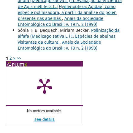
alfafa (Medicago sativa L.) II. Avaliação da eficiência
de Apis mellifera L. (Hymenoptera: Apidae) como
espécie polinizadora, a partir da análise do pólen
presente nas abelhas
,
Anais da Sociedade
Entomológica do Brasil: v. 19 n. 2 (1990)
Sônia T. B. Dequech, Miriam Becker,
Polinização da
alfafa (Medicago sativa L.) I. Espécies de abelhas
visitantes da cultura
,
Anais da Sociedade
Entomológica do Brasil: v. 19 n. 2 (1990)
1
2
>
>>
No metrics available.
see details