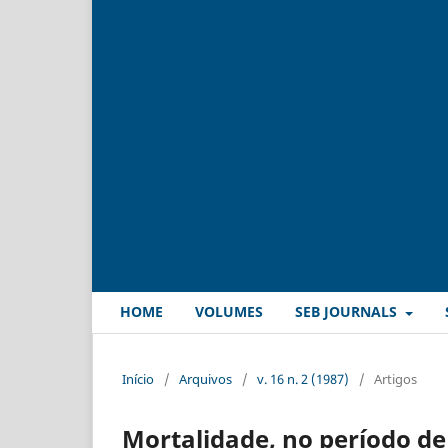
HOME
VOLUMES
SEB JOURNALS
Início
/
Arquivos
/
v. 16 n. 2 (1987)
/
Artigos
Mortalidade, no período de