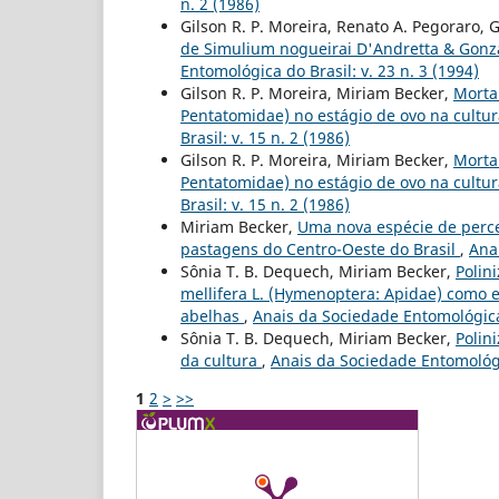
n. 2 (1986)
Gilson R. P. Moreira, Renato A. Pegoraro, 
de Simulium nogueirai D'Andretta & Gonz
Entomológica do Brasil: v. 23 n. 3 (1994)
Gilson R. P. Moreira, Miriam Becker,
Morta
Pentatomidae) no estágio de ovo na cultura
Brasil: v. 15 n. 2 (1986)
Gilson R. P. Moreira, Miriam Becker,
Morta
Pentatomidae) no estágio de ovo na cultura
Brasil: v. 15 n. 2 (1986)
Miriam Becker,
Uma nova espécie de perce
pastagens do Centro-Oeste do Brasil
,
Anai
Sônia T. B. Dequech, Miriam Becker,
Polini
mellifera L. (Hymenoptera: Apidae) como e
abelhas
,
Anais da Sociedade Entomológica 
Sônia T. B. Dequech, Miriam Becker,
Polin
da cultura
,
Anais da Sociedade Entomológic
1
2
>
>>