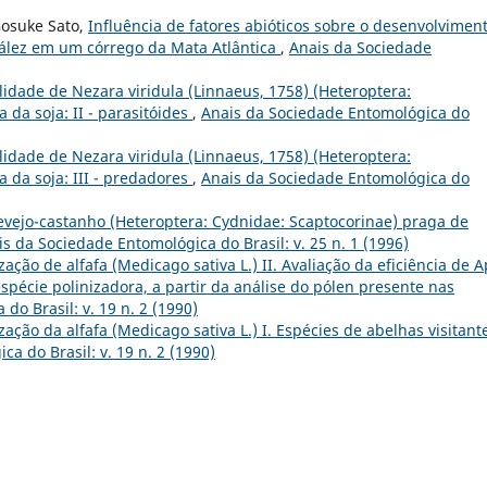
Gosuke Sato,
Influência de fatores abióticos sobre o desenvolvimen
ález em um córrego da Mata Atlântica
,
Anais da Sociedade
lidade de Nezara viridula (Linnaeus, 1758) (Heteroptera:
 da soja: II - parasitóides
,
Anais da Sociedade Entomológica do
lidade de Nezara viridula (Linnaeus, 1758) (Heteroptera:
 da soja: III - predadores
,
Anais da Sociedade Entomológica do
vejo-castanho (Heteroptera: Cydnidae: Scaptocorinae) praga de
s da Sociedade Entomológica do Brasil: v. 25 n. 1 (1996)
zação de alfafa (Medicago sativa L.) II. Avaliação da eficiência de A
spécie polinizadora, a partir da análise do pólen presente nas
do Brasil: v. 19 n. 2 (1990)
ização da alfafa (Medicago sativa L.) I. Espécies de abelhas visitant
a do Brasil: v. 19 n. 2 (1990)