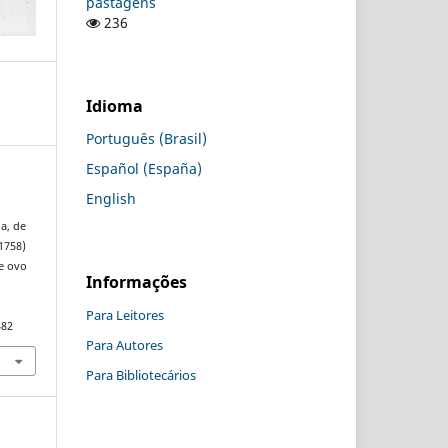
pastagens
236
Idioma
Português (Brasil)
Español (España)
English
a, de
1758)
e ovo
Informações
Para Leitores
482
Para Autores
Para Bibliotecários