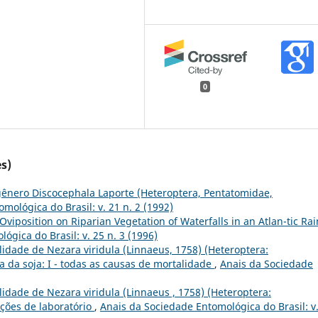
0
s)
gênero Discocephala Laporte (Heteroptera, Pentatomidae,
mológica do Brasil: v. 21 n. 2 (1992)
 Oviposition on Riparian Vegetation of Waterfalls in an Atlan-tic Rai
ógica do Brasil: v. 25 n. 3 (1996)
lidade de Nezara viridula (Linnaeus, 1758) (Heteroptera:
a da soja: I - todas as causas de mortalidade
,
Anais da Sociedade
idade de Nezara viridula (Linnaeus , 1758) (Heteroptera:
ções de laboratório
,
Anais da Sociedade Entomológica do Brasil: v