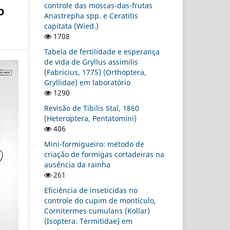
controle das moscas-das-frutas
o
Anastrepha spp. e Ceratitis
capitata (Wied.)
1708
Tabela de fertilidade e esperança
de vida de Gryllus assimilis
(Fabricius, 1775) (Orthoptera,
Gryllidae) em laboratório
1290
Revisão de Tibilis Stal, 1860
(Heteroptera, Pentatomini)
406
Mini-formigueiro: método de
criação de formigas cortadeiras na
ausência da rainha
261
Eficiência de inseticidas no
controle do cupim de montículo,
Cornitermes cumulans (Kollar)
(Isoptera: Termitidae) em