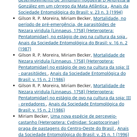
González em um córrego da Mata Atlântica
,
Anais da
Sociedade Entomológica do Brasil: v. 23 n. 3 (1994)
Gilson R. P. Moreira, Miriam Becker,
Mortalidade, no
período de pré-emergência, de parasitóides de
Nezara viridula (Linnaeus, 1758) (Heteroptera:
Pentatomidae), no estágio de ovo na cultura da soja
,
Anais da Sociedade Entomológica do Brasil: v. 16 n. 2
(1987)
Gilson R. P. Moreira, Miriam Becker,
Mortalidade de
Nezara viridula (Linnaeus, 1758) (Heteroptera:
Pentatomidae) no estágio de ovo na cultura da soja: II
- parasitóides
,
Anais da Sociedade Entomológica do
Brasil: v. 15 n. 2 (1986)
Gilson R. P. Moreira, Miriam Becker,
Mortalidade de
Nezara viridula (Linnaeus, 1758) (Heteroptera:
Pentatomidae) no estágio de ovo na cultura da soja: III
- predadores
,
Anais da Sociedade Entomológica do
Brasil: v. 15 n. 2 (1986)
Miriam Becker,
Uma nova espécie de percevejo-
castanho (Heteroptera: Cydnidae: Scaptocorinae)
praga de pastagens do Centro-Oeste do Brasil
,
Anais
da Sociedade Entomológica do Brasil: v. 25 n. 1 (1996)