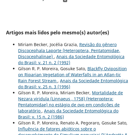
Artigos mais lidos pelo mesmo(s) autor(es)
Miriam Becker, Jocélia Grazia,
Revisão do gênero
Discocephala Laporte (Heteroptera, Pentatomidae,
Discocephalinae)
,
Anais da Sociedade Entomológica
do Brasil: v. 21 n. 2 (1992)
Gilson R. P. Moreira, Gosuke Sato,
Blackfly Oviposition
on Riparian Vegetation of Waterfalls in an Atlan-tic
Rain Forest Stream
,
Anais da Sociedade Entomológica
do Brasil: v. 25 n. 3 (1996)
Gilson R. P. Moreira, Miriam Becker,
Mortalidade de
Nezara viridula (Linnaeus , 1758) (Heteroptera:
Pentatomidae) no estágio de ovo em condições de
laboratório
,
Anais da Sociedade Entomológica do
Brasil: v. 15 n. 2 (1986)
Gilson R. P. Moreira, Renato A. Pegoraro, Gosuke Sato,
Influência de fatores abióticos sobre o
desenvolvimento de Simulium nogueirai D'Andretta &