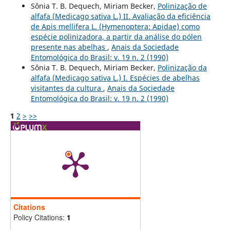
Sônia T. B. Dequech, Miriam Becker,
Polinização de
alfafa (Medicago sativa L.) II. Avaliação da eficiência
de Apis mellifera L. (Hymenoptera: Apidae) como
espécie polinizadora, a partir da análise do pólen
presente nas abelhas
,
Anais da Sociedade
Entomológica do Brasil: v. 19 n. 2 (1990)
Sônia T. B. Dequech, Miriam Becker,
Polinização da
alfafa (Medicago sativa L.) I. Espécies de abelhas
visitantes da cultura
,
Anais da Sociedade
Entomológica do Brasil: v. 19 n. 2 (1990)
1
2
>
>>
Citations
Policy Citations:
1