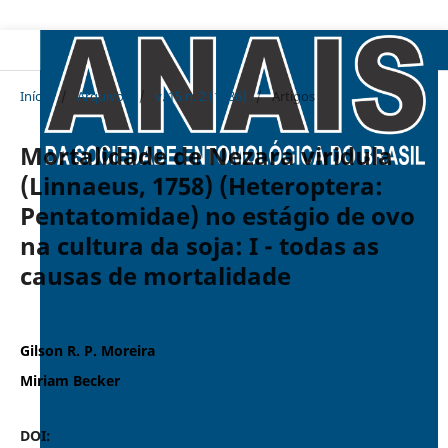
Início
/
Arquivos
/
v. 15 n. 2 (1986)
/
Artigos
Mortalidade de Nezara viridula
(Linnaeus, 1758) (Heteroptera:
Pentatomidae) no estágio de ovo
na cultura da soja: I - todas as
causas de mortalidade
Gilson R. P. Moreira
Miriam Becker
DOI:
https://doi.org/10.37486/0301-8059.v15i2.428