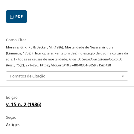
PDF
Como Citar
Moreira, G. R. P., & Becker, M. (1986). Mortalidade de Nezara viridula
(Linnaeus, 1758) (Heteroptera: Pentatomidae) no estágio de ovo na cultura da
soja: I - todas as causas de mortalidade.
Anais Da Sociedade Entomológica Do
Brasil
,
15
(2), 271–290. https://doi.org/10.37486/0301-8059.v15i2.428
Fomatos de Citação
Edição
v. 15 n. 2 (1986)
Seção
Artigos