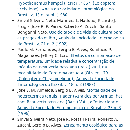
Hypothenemus hampei (Ferrari, 1867) (Coleoptera:
Scolytidae)
,
Anais da Sociedade Entomológica do
Brasil: v. 15 n. supl. (1986)
Sinval Silveira Neto, Marinéia L. Haddad, Ricardo J.
Frugis, José R. P. Parra, Roberto A. Zucchi, Santo
Bonganhi Neto,
Uso de tabela de vida de cultura para
as pragas do milho
,
Anais da Sociedade Entomológica
do Brasil: v. 21 n. 2 (1992)
Paulo M. Fernandes, Sérgio B. Alves, Bonifácio P.
Magalhães, Jeffrey C. Lord,
Efeitos da combinação de
temperatura, umidade relativa e concentração de
inóculo de Beauveria bassiana (Bals.) Vuill. na
mortalidade de Cerotoma arcuata (Olivier, 1791)
(Coleoptera: Chrysomelidae)
,
Anais da Sociedade
Entomológica do Brasil: v. 18 n. 2 (1989)
José E. M. Almeida, Sérgio B. Alves,
Mortalidade de
heterotermes tenuis (Hagen) Atraídos por Armadilhas
com Beauveria bassiana (Bals.) Vuill. e Imidacloprid
,
Anais da Sociedade Entomológica do Brasil: v. 25 n. 3
(1996)
Sinval Silveira Neto, José R. Postali Parra, Roberto A.
Zucchi, Sergio B. Alves,
Zoneamento ecológico para as