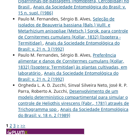
cigarrinhas-de-pastagens (Homoptera, Cercopidae) no
Brasil
,
Anais da Sociedade Entomológica do Brasil: v.
15 n. supl. (1986)
Paulo M. Fernandes, Sérgio B. Alves,
Seleção de
isolados de Beauveria bassiana (Bals.) Vulll. e
Metarhizium anisopliae (Metsch.) Sorok. para controle
de Cornitermes cumulans (Kollar, 1832) (Isoptera -
Termitidae)
,
Anais da Sociedade Entomológica do
Brasil: v. 21 n. 3 (1992)
Paulo M. Fernandes, Sérgio B. Alves,
Preferência
alimentar e danos de Cornitermes cumulans (Kollar,
1832) (Isoptera: Termitidae) às plantas cultivadas, em
laboratório
,
Anais da Sociedade Entomológica do
Brasil: v. 21 n. 2 (1992)
Orgheda L. A. D. Zucchi, Sinval Silveira Neto, José R. P.
Parra, Roberto A. Zucchi,
Desenvolvimento de um
modelo determinístico compartimental para simular o
controle de Heliothis virescens (Fabr., 1781) através de
Trichogramma spp
,
Anais da Sociedade Entomológica
do Brasil: v. 18 n. 2 (1989)
1
2
3
>
>>