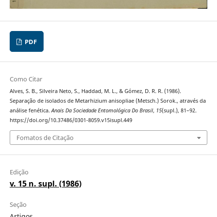
PDF
Como Citar
Alves, S. B., Silveira Neto, S., Haddad, M. L., & Gómez, D. R. R. (1986).
Separação de isolados de Metarhizium anisopliae (Metsch.) Sorok., através da
análise fenética.
Anais Da Sociedade Entomológica Do Brasil
,
15
(supl.), 81–92.
https://doi.org/10.37486/0301-8059.v15isupl.449
Fomatos de Citação
Edição
v. 15 n. supl. (1986)
Seção
Artigos