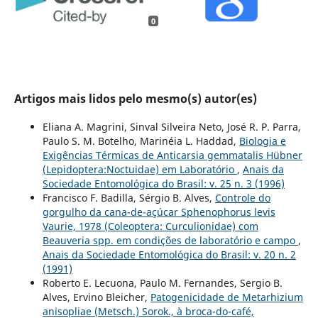
0
Artigos mais lidos pelo mesmo(s) autor(es)
Eliana A. Magrini, Sinval Silveira Neto, José R. P. Parra,
Paulo S. M. Botelho, Marinéia L. Haddad,
Biologia e
Exigências Térmicas de Anticarsia gemmatalis Hübner
(Lepidoptera:Noctuidae) em Laboratório
,
Anais da
Sociedade Entomológica do Brasil: v. 25 n. 3 (1996)
Francisco F. Badilla, Sérgio B. Alves,
Controle do
gorgulho da cana-de-açúcar Sphenophorus levis
Vaurie, 1978 (Coleoptera: Curculionidae) com
Beauveria spp. em condições de laboratório e campo
,
Anais da Sociedade Entomológica do Brasil: v. 20 n. 2
(1991)
Roberto E. Lecuona, Paulo M. Fernandes, Sergio B.
Alves, Ervino Bleicher,
Patogenicidade de Metarhizium
anisopliae (Metsch.) Sorok., à broca-do-café,