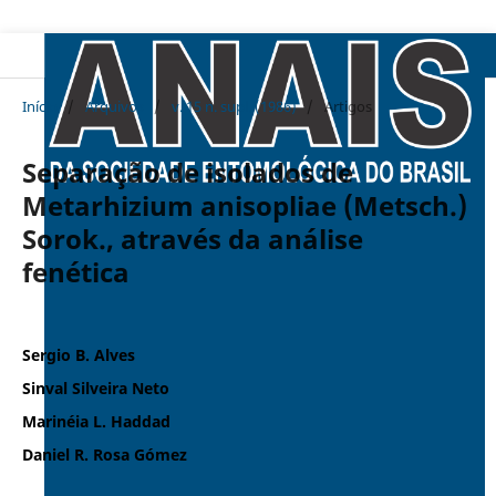
Início
/
Arquivos
/
v. 15 n. supl. (1986)
/
Artigos
Separação de isolados de
Metarhizium anisopliae (Metsch.)
Sorok., através da análise
fenética
Sergio B. Alves
Sinval Silveira Neto
Marinéia L. Haddad
Daniel R. Rosa Gómez