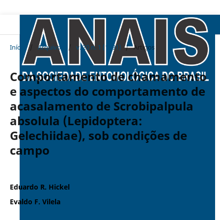
Início
/
Arquivos
/
v. 20 n. 1 (1991)
/
Artigos
Comportamento de chamamento
e aspectos do comportamento de
acasalamento de Scrobipalpula
absolula (Lepidoptera:
Gelechiidae), sob condições de
campo
Eduardo R. Hickel
Evaldo F. Vilela