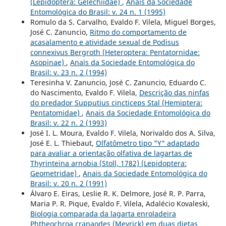
(Lepidoptera: Gelechiidae)
,
Anais da Sociedade
Entomológica do Brasil: v. 24 n. 1 (1995)
Romulo da S. Carvalho, Evaldo F. Vilela, Miguel Borges,
José C. Zanuncio,
Ritmo do comportamento de
acasalamento e atividade sexual de Podisus
connexivus Bergroth (Heteroptera: Pentatornidae:
Asopinae)
,
Anais da Sociedade Entomológica do
Brasil: v. 23 n. 2 (1994)
Teresinha V. Zanuncio, José C. Zanuncio, Eduardo C.
do Nascimento, Evaldo F. Vilela,
Descrição das ninfas
do predador Supputius cincticeps Stal (Hemiptera:
Pentatomidae)
,
Anais da Sociedade Entomológica do
Brasil: v. 22 n. 2 (1993)
José I. L. Moura, Evaldo F. Vilela, Norivaldo dos A. Silva,
José E. L. Thiebaut,
Olfatômetro tipo "Y" adaptado
para avaliar a orientação olfativa de lagartas de
Thyrinteina arnobia (Stoll, 1782) (Lepidoptera:
Geometridae)
,
Anais da Sociedade Entomológica do
Brasil: v. 20 n. 2 (1991)
Álvaro E. Eiras, Leslie R. K. Delmore, José R. P. Parra,
Maria P. R. Pique, Evaldo F. Vilela, Adalécio Kovaleski,
Biologia comparada da lagarta enroladeira
Phtheochroa cranaodes (Meyrick) em duas dietas