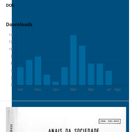
DOI:
https://doi.org/10.37486/0301-8059.v20i1.699
Downloads