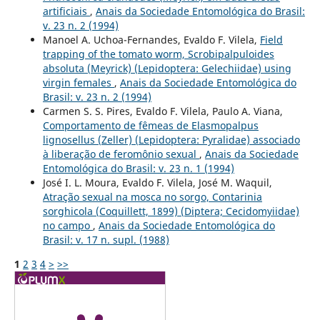
artificiais
,
Anais da Sociedade Entomológica do Brasil:
v. 23 n. 2 (1994)
Manoel A. Uchoa-Fernandes, Evaldo F. Vilela,
Field
trapping of the tomato worm, Scrobipalpuloides
absoluta (Meyrick) (Lepidoptera: Gelechiidae) using
virgin females
,
Anais da Sociedade Entomológica do
Brasil: v. 23 n. 2 (1994)
Carmen S. S. Pires, Evaldo F. Vilela, Paulo A. Viana,
Comportamento de fêmeas de Elasmopalpus
lignosellus (Zeller) (Lepidoptera: Pyralidae) associado
à liberação de feromônio sexual
,
Anais da Sociedade
Entomológica do Brasil: v. 23 n. 1 (1994)
José I. L. Moura, Evaldo F. Vilela, José M. Waquil,
Atração sexual na mosca no sorgo, Contarinia
sorghicola (Coquillett, 1899) (Diptera; Cecidomyiidae)
no campo
,
Anais da Sociedade Entomológica do
Brasil: v. 17 n. supl. (1988)
1
2
3
4
>
>>