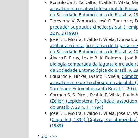
Romulo da S. Carvalho, Evaldo F. Vilela, M
acasalamento e atividade sexual de Podis
da Sociedade Entomológica do Brasil: v. 23
Teresinha V. Zanuncio, José C. Zanuncio, E
predador Supputius cincticeps Stal (Hemi
22 n. 2 (1993)
José I. L. Moura, Evaldo F. Vilela, Norivaldo
avaliar a orientação olfativa de lagartas 
da Sociedade Entomológica do Brasil: v. 20
Álvaro E. Eiras, Leslie R. K. Delmore, José R
Biologia comparada da lagarta enroladeira
da Sociedade Entomológica do Brasil: v. 23
Eduardo R. Hickel, Evaldo F. Vilela,
Compor
acasalamento de Scrobipalpula absolula (
Sociedade Entomológica do Brasil: v. 20 n.
Carmen S. S. Pires, Evaldo F. Vilela, Paulo 
(Zeller) (Lepidoptera: Pyralidae) associad
do Brasil: v. 23 n. 1 (1994)
José I. L. Moura, Evaldo F. Vilela, José M. 
(Coquillett, 1899) (Diptera; Cecidomyiida
(1988)
1
2
3
>
>>