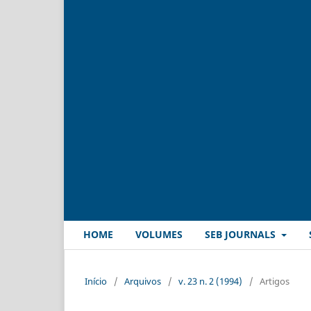
HOME
VOLUMES
SEB JOURNALS
Início
/
Arquivos
/
v. 23 n. 2 (1994)
/
Artigos