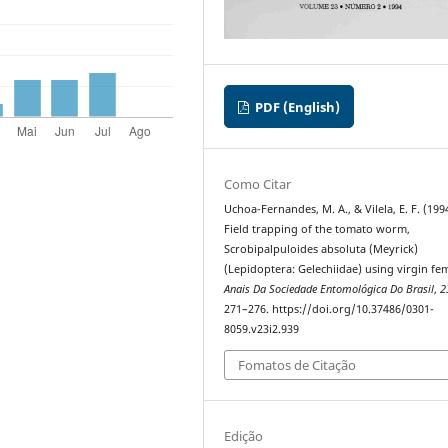
PDF (English)
Como Citar
Uchoa-Fernandes, M. A., & Vilela, E. F. (199
Field trapping of the tomato worm,
Scrobipalpuloides absoluta (Meyrick)
(Lepidoptera: Gelechiidae) using virgin fem
Anais Da Sociedade Entomológica Do Brasil
,
2
271–276. https://doi.org/10.37486/0301-
8059.v23i2.939
Fomatos de Citação
Edição