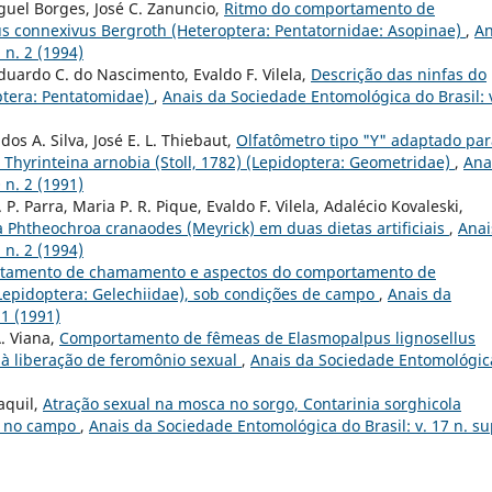
iguel Borges, José C. Zanuncio,
Ritmo do comportamento de
us connexivus Bergroth (Heteroptera: Pentatornidae: Asopinae)
,
An
 n. 2 (1994)
duardo C. do Nascimento, Evaldo F. Vilela,
Descrição das ninfas do
ptera: Pentatomidae)
,
Anais da Sociedade Entomológica do Brasil: 
 dos A. Silva, José E. L. Thiebaut,
Olfatômetro tipo "Y" adaptado par
de Thyrinteina arnobia (Stoll, 1782) (Lepidoptera: Geometridae)
,
Ana
 n. 2 (1991)
. P. Parra, Maria P. R. Pique, Evaldo F. Vilela, Adalécio Kovaleski,
 Phtheochroa cranaodes (Meyrick) em duas dietas artificiais
,
Anai
 n. 2 (1994)
tamento de chamamento e aspectos do comportamento de
Lepidoptera: Gelechiidae), sob condições de campo
,
Anais da
 1 (1991)
A. Viana,
Comportamento de fêmeas de Elasmopalpus lignosellus
o à liberação de feromônio sexual
,
Anais da Sociedade Entomológic
Waquil,
Atração sexual na mosca no sorgo, Contarinia sorghicola
e) no campo
,
Anais da Sociedade Entomológica do Brasil: v. 17 n. su