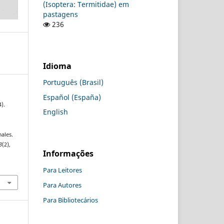
(Isoptera: Termitidae) em
pastagens
236
Idioma
Português (Brasil)
Español (España)
4).
English
ales.
3
(2),
Informações
Para Leitores
Para Autores
Para Bibliotecários