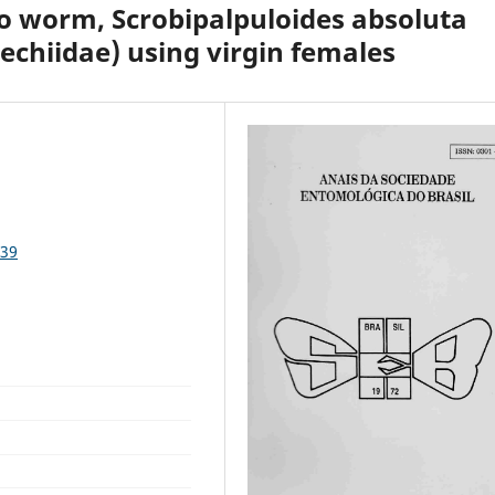
to worm, Scrobipalpuloides absoluta
echiidae) using virgin females
939