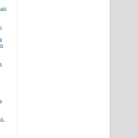
ais
v.
a
is
s
a
pl.