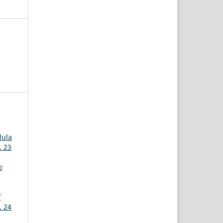
dula
. 23
o
f
. 24