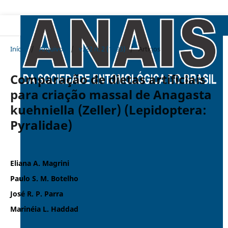
Início
/
Arquivos
/
v. 22 n. 2 (1993)
/
Artigos
Comparação de dietas artificiais
para criação massal de Anagasta
kuehniella (Zeller) (Lepidoptera:
Pyralidae)
Eliana A. Magrini
Paulo S. M. Botelho
José R. P. Parra
Marinéia L. Haddad