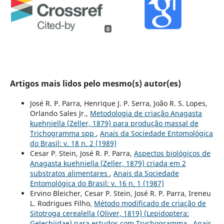
0
Artigos mais lidos pelo mesmo(s) autor(es)
José R. P. Parra, Henrique J. P. Serra, João R. S. Lopes,
Orlando Sales Jr.,
Metodologia de criação Anagasta
kuehniella (Zeller, 1879) para produção massal de
Trichogramma spp
,
Anais da Sociedade Entomológica
do Brasil: v. 18 n. 2 (1989)
Cesar P. Stein, José R. P. Parra,
Aspectos biológicos de
Anagasta kuehniella (Zeller, 1879) criada em 2
substratos alimentares
,
Anais da Sociedade
Entomológica do Brasil: v. 16 n. 1 (1987)
Ervino Bleicher, Cesar P. Stein, José R. P. Parra, Ireneu
L. Rodrigues Filho,
Método modificado de criação de
Sitotroga cerealella (Oliver, 1819) (Lepidoptera:
Gelechiidae) para estudos com Trychogramma
,
Anais