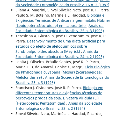
da Sociedade Entomológica do Brasil: v. 16 n. 2 (1987)
Eliana A. Magrini, Sinval Silveira Neto, José R. P. Parra,
Paulo S. M. Botelho, Marinéia L. Haddad,
Biologia e
Exigências Térmicas de Anticarsia gemmatalis Hübner
(Lepidoptera:Noctuidae) em Laboratório
,
Anais da
Sociedade Entomológica do Brasil: v. 25 n. 3 (1996)
Teresinha A. Giustolin, José D. Vendramim, José R. P.
Parra,
Desenvolvimento de uma dieta artificial para
estudos do efeito de aleloquímicos sobre
Scrobipalpuloides absoluta (Meyrick)
,
Anais da
Sociedade Entomológica do Brasil: v. 24 n. 2 (1995)
Lenita J. Oliveira, Bráulio Santos, José R. P. Parra,
Maria L. B. do Amaral, Denise C. Magri,
Ciclo Biológico
de Phyllophaga cuyabana (Moser) (Scarabaeidae:
Melolonthinae)
,
Anais da Sociedade Entomológica do
Brasil: v. 25 n. 3 (1996)
Francisco J. Cividanes, José R. P. Parra,
Biologia em
diferentes temperaturas e exigências térmicas de
percevejos pragas da soja. I. Vezara viridula (L.)
(Heteroptera: Pentatomidae)
,
Anais da Sociedade
Entomológica do Brasil: v. 23 n. 2 (1994)
Sinval Silveira Neto, Marinéia L. Haddad, Ricardo J.