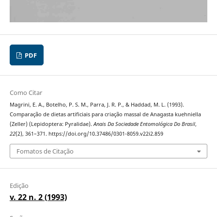
PDF
Como Citar
Magrini, E. A., Botelho, P. S. M., Parra, J. R. P., & Haddad, M. L. (1993).
Comparação de dietas artificiais para criação massal de Anagasta kuehniella
(Zeller) (Lepidoptera: Pyralidae).
Anais Da Sociedade Entomológica Do Brasil
,
22
(2), 361–371. https://doi.org/10.37486/0301-8059.v22i2.859
Fomatos de Citação
Edição
v. 22 n. 2 (1993)