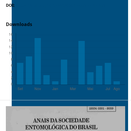
DOI:
https://doi.org/10.37486/0301-8059.v22i2.859
Downloads