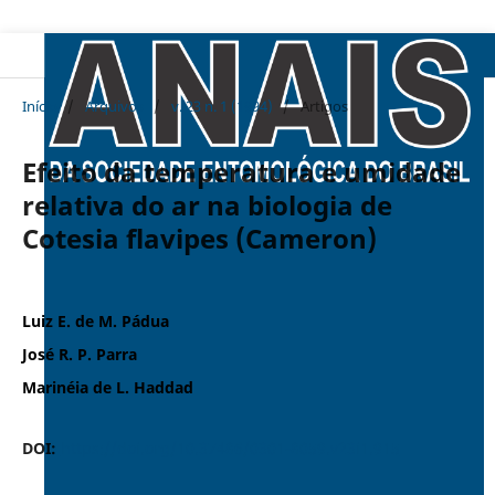
Início
/
Arquivos
/
v. 23 n. 1 (1994)
/
Artigos
Efeito da temperatura e umidade
relativa do ar na biologia de
Cotesia flavipes (Cameron)
Luiz E. de M. Pádua
José R. P. Parra
Marinéia de L. Haddad
DOI:
https://doi.org/10.37486/0301-8059.v23i1.915