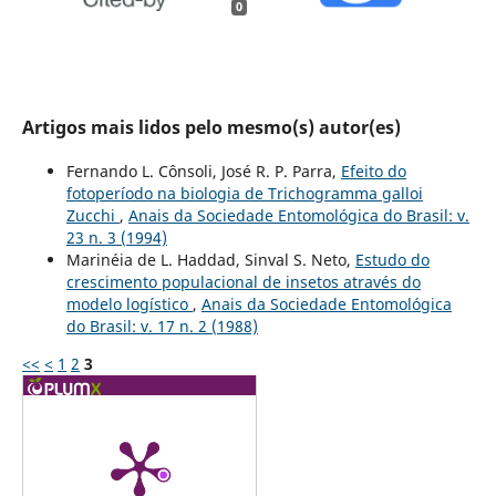
0
Artigos mais lidos pelo mesmo(s) autor(es)
Fernando L. Cônsoli, José R. P. Parra,
Efeito do
fotoperíodo na biologia de Trichogramma galloi
Zucchi
,
Anais da Sociedade Entomológica do Brasil: v.
23 n. 3 (1994)
Marinéia de L. Haddad, Sinval S. Neto,
Estudo do
crescimento populacional de insetos através do
modelo logístico
,
Anais da Sociedade Entomológica
do Brasil: v. 17 n. 2 (1988)
<<
<
1
2
3