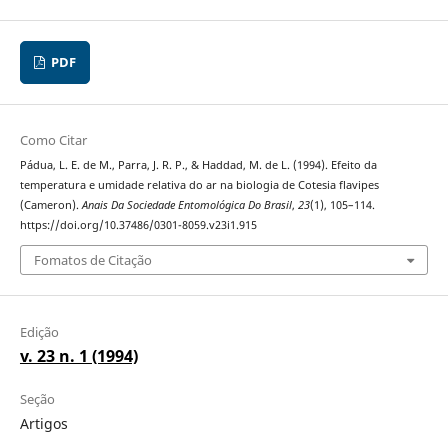
PDF
Como Citar
Pádua, L. E. de M., Parra, J. R. P., & Haddad, M. de L. (1994). Efeito da
temperatura e umidade relativa do ar na biologia de Cotesia flavipes
(Cameron).
Anais Da Sociedade Entomológica Do Brasil
,
23
(1), 105–114.
https://doi.org/10.37486/0301-8059.v23i1.915
Fomatos de Citação
Edição
v. 23 n. 1 (1994)
Seção
Artigos