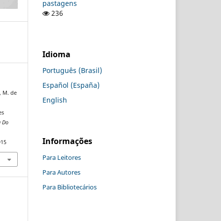
pastagens
236
Idioma
Português (Brasil)
Español (España)
, M. de
English
es
a Do
Informações
915
Para Leitores
Para Autores
Para Bibliotecários