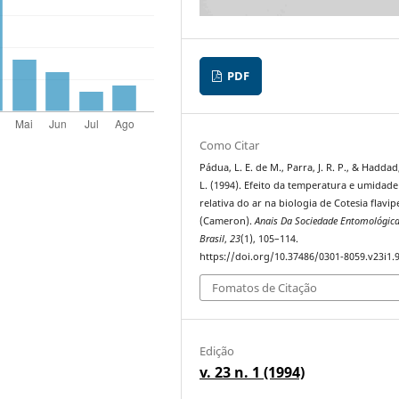
PDF
Como Citar
Pádua, L. E. de M., Parra, J. R. P., & Haddad
L. (1994). Efeito da temperatura e umidade
relativa do ar na biologia de Cotesia flavip
(Cameron).
Anais Da Sociedade Entomológic
Brasil
,
23
(1), 105–114.
https://doi.org/10.37486/0301-8059.v23i1.
Fomatos de Citação
Edição
v. 23 n. 1 (1994)