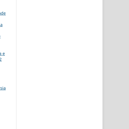
ade
da
e
a e
2
sia