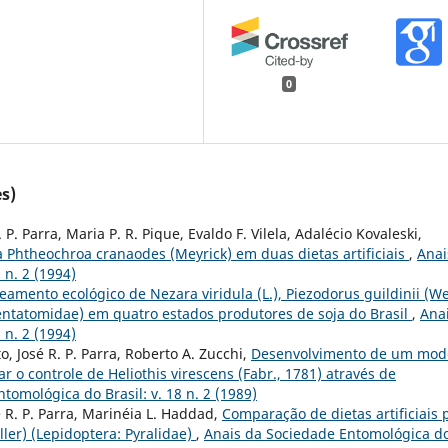
0
s)
. P. Parra, Maria P. R. Pique, Evaldo F. Vilela, Adalécio Kovaleski,
 Phtheochroa cranaodes (Meyrick) em duas dietas artificiais
,
Anai
 n. 2 (1994)
eamento ecológico de Nezara viridula (L.), Piezodorus guildinii (We
Pentatomidae) em quatro estados produtores de soja do Brasil
,
Ana
 n. 2 (1994)
o, José R. P. Parra, Roberto A. Zucchi,
Desenvolvimento de um mod
 o controle de Heliothis virescens (Fabr., 1781) através de
tomológica do Brasil: v. 18 n. 2 (1989)
é R. P. Parra, Marinéia L. Haddad,
Comparação de dietas artificiais 
ler) (Lepidoptera: Pyralidae)
,
Anais da Sociedade Entomológica d