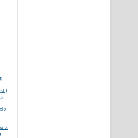
s
st.)
is
elo
para
o