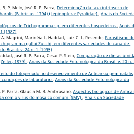
 B. P. Melo, José R. P. Parra,
Determinação da taxa intrínseca de
aralis (Fabricius, 1794) (Lepidoptera: Pyralidae)
,
Anais da Socied
iológicos de Trichogramma sp. em diferentes hospedeiros
,
Anais 
 1 (1987)
na A. Magrini, Marinéia L. Haddad, Luiz C. L. Resende,
Parasitismo d
Trichogramma galloi Zucchi, em diferentes variedades de cana-de-
 Brasil: v. 24 n. 1 (1995)
addad, José R. P. Parra, Cesar P. Stein,
Comparação de dietas úmid
(Zeller, 1879)
,
Anais da Sociedade Entomológica do Brasil: v. 20 n. 
feito do fotoperíodo no desenvolvimento de Anticarsia gemmatalis
 condições de laboratório
,
Anais da Sociedade Entomológica do
R. P. Parra, Gláucia M. B. Ambrosano,
Aspectos biológicos de Anticar
ada com o vírus do mosaico comum (SMV)
,
Anais da Sociedade