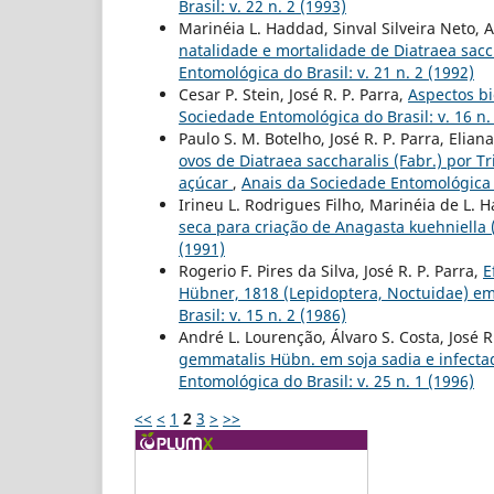
Brasil: v. 22 n. 2 (1993)
Marinéia L. Haddad, Sinval Silveira Neto, A.
natalidade e mortalidade de Diatraea sacch
Entomológica do Brasil: v. 21 n. 2 (1992)
Cesar P. Stein, José R. P. Parra,
Aspectos b
Sociedade Entomológica do Brasil: v. 16 n.
Paulo S. M. Botelho, José R. P. Parra, Elia
ovos de Diatraea saccharalis (Fabr.) por 
açúcar
,
Anais da Sociedade Entomológica do
Irineu L. Rodrigues Filho, Marinéia de L. H
seca para criação de Anagasta kuehniella 
(1991)
Rogerio F. Pires da Silva, José R. P. Parra,
E
Hübner, 1818 (Lepidoptera, Noctuidae) em
Brasil: v. 15 n. 2 (1986)
André L. Lourenção, Álvaro S. Costa, José 
gemmatalis Hübn. em soja sadia e infect
Entomológica do Brasil: v. 25 n. 1 (1996)
<<
<
1
2
3
>
>>