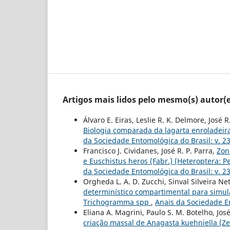
Artigos mais lidos pelo mesmo(s) autor(e
Álvaro E. Eiras, Leslie R. K. Delmore, José R
Biologia comparada da lagarta enroladeira
da Sociedade Entomológica do Brasil: v. 23
Francisco J. Cividanes, José R. P. Parra,
Zon
e Euschistus heros (Fabr.) (Heteroptera: 
da Sociedade Entomológica do Brasil: v. 23
Orgheda L. A. D. Zucchi, Sinval Silveira Net
determinístico compartimental para simular
Trichogramma spp
,
Anais da Sociedade En
Eliana A. Magrini, Paulo S. M. Botelho, Jos
criação massal de Anagasta kuehniella (Zel