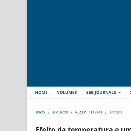
HOME
VOLUMES
SEB JOURNALS
Início
/
Arquivos
/
v. 23 n. 1 (1994)
/
Artigos
Efeito da temperatura e um