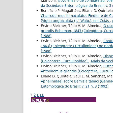
Mariconi,
Novo ensaio de combate ao "Aleu
da Sociedade Entomológica do Brasil: v. 3 
Bonifácio P. Magalhães, Eliane D. Quintel
Chalcodermus bimaculatus Fiedler e de Ce
(Vigna unguiculata (L.) Walp.), em Goiás
,
Ervino Bleicher, Túlio H. M. Almeida,
O uso
grandis Boheman, 1843 (Coleoptera, Curc
(1988)
Ervino Bleicher, Túlio H. M. Almeida,
Contr
1843) (Coleoptera: Curculionidae) no nord
(1988)
Ervino Bleicher, Túlio H. M. Almeida,
Dispe
(Coleoptera, Curculionidae)
,
Anais da Soci
Ervino Bleicher, Túlio H. M. Almeida,
Siste
Anthonomus grandis (Coleoptera, Curculi
Eliane D. Quintela, Saúl E. M. Sanchez, 
Aphelinidae) sobre Bemisia tabaci (Genna
Entomológica do Brasil: v. 21 n. 3 (1992)
1
2
>
>>