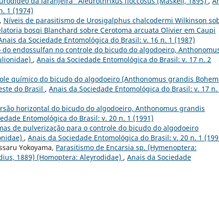
rodideo da laranjeira" Aleurothrixus floccosus (Maskell, 1895)
,
A
n. 1 (1974)
a,
Níveis de parasitismo de Urosigalphus chalcodermi Wilkinson so
latoria bosqi Blanchard sobre Cerotoma arcuata Olivier em Caupi
Anais da Sociedade Entomológica do Brasil: v. 16 n. 1 (1987)
 do endossulfan no controle do bicudo do algodoeiro, Anthonomu
ulionidae)
,
Anais da Sociedade Entomológica do Brasil: v. 17 n. 2
ole químico do bicudo do algodoeiro (Anthonomus grandis Bohem
este do Brasil
,
Anais da Sociedade Entomológica do Brasil: v. 17 n.
rsão horizontal do bicudo do algodoeiro, Anthonomus grandis
edade Entomológica do Brasil: v. 20 n. 1 (1991)
mas de pulverização para o controle do bicudo do algodoeiro
onidae)
,
Anais da Sociedade Entomológica do Brasil: v. 20 n. 1 (199
Massaru Yokoyama,
Parasitismo de Encarsia sp. (Hymenoptera:
dius, 1889) (Homoptera: Aleyrodidae)
,
Anais da Sociedade