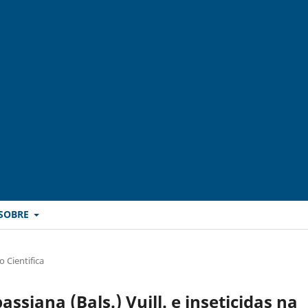
SOBRE
 Cientifica
ssiana (Bals.) Vuill. e inseticidas na