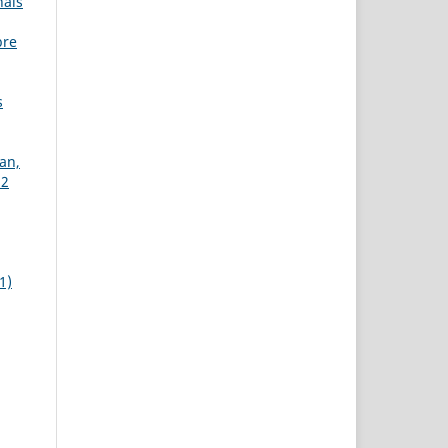
nais
bre
s
an,
 2
1)