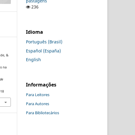
pastagens
236
Idioma
Português (Brasil)
Español (España)
. de, &
English
as na
de
Informações
918
Para Leitores
Para Autores
Para Bibliotecários