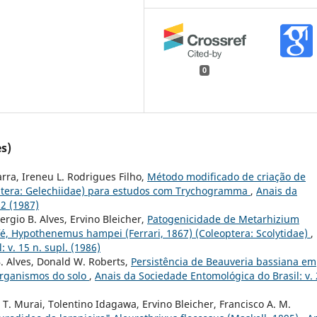
0
s)
Parra, Ireneu L. Rodrigues Filho,
Método modificado de criação de
doptera: Gelechiidae) para estudos com Trychogramma
,
Anais da
 2 (1987)
rgio B. Alves, Ervino Bleicher,
Patogenicidade de Metarhizium
afé, Hypothenemus hampei (Ferrari, 1867) (Coleoptera: Scolytidae)
,
 v. 15 n. supl. (1986)
 B. Alves, Donald W. Roberts,
Persistência de Beauveria bassiana em
organismos do solo
,
Anais da Sociedade Entomológica do Brasil: v.
T. Murai, Tolentino Idagawa, Ervino Bleicher, Francisco A. M.