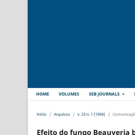
HOME
VOLUMES
SEB JOURNALS
Início
/
Arquivos
/
v. 23 n. 1 (1994)
/
Comunicação
Efeito do fungo Beauveria ba