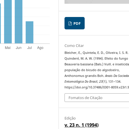
PDF
Como Citar
Bleicher, E., Quintela, E. D., Oliveira, I. S. R
Quinderé, M. A. W. (1994). Efeito do fungo
Beauveria bassiana (Bals.) Vuill. e inseticid
população do bicudo do algodoeiro,
Anthonomus grandis Boh.
Anais Da Socieda
Entomológica Do Brasil
,
23
(1), 131–134.
https://doi.org/10.37486/0301-8059.v23i1.
Fomatos de Citação
Edição
v. 23 n. 1 (1994)