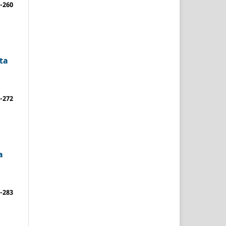
-260
tta
-272
a
-283