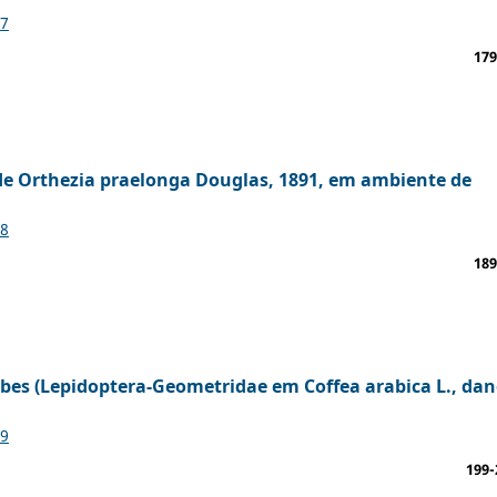
17
179
de Orthezia praelonga Douglas, 1891, em ambiente de
18
189
es (Lepidoptera-Geometridae em Coffea arabica L., dan
19
199-