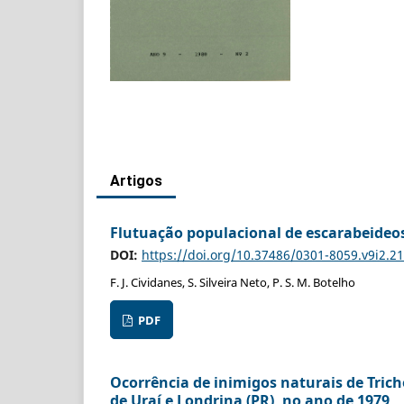
Artigos
Flutuação populacional de escarabeideos
DOI:
https://doi.org/10.37486/0301-8059.v9i2.2
F. J. Cividanes, S. Silveira Neto, P. S. M. Botelho
PDF
Ocorrência de inimigos naturais de Trich
de Uraí e Londrina (PR), no ano de 1979