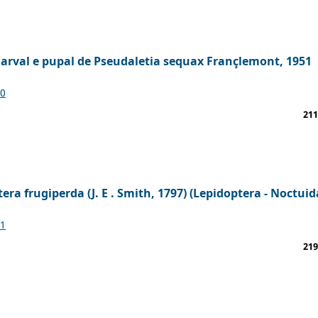
larval e pupal de Pseudaletia sequax Françlemont, 1951
20
211
a frugiperda (J. E . Smith, 1797) (Lepidoptera - Noctuid
21
219