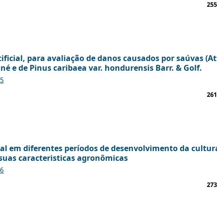
255
rtificial, para avaliação de danos causados por saúvas (A
né e de Pinus caribaea var. hondurensis Barr. & Golf.
25
261
icial em diferentes períodos de desenvolvimento da cultur
s suas caracteristicas agronômicas
26
273