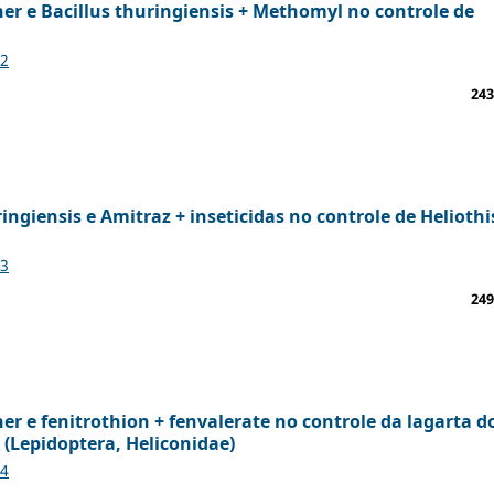
iner e Bacillus thuringiensis + Methomyl no controle de
22
243
ringiensis e Amitraz + inseticidas no controle de Heliothi
23
249
iner e fenitrothion + fenvalerate no controle da lagarta d
 (Lepidoptera, Heliconidae)
24