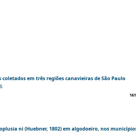
 coletados em três regiões canavieiras de São Paulo
16
161
oplusia ni (Huebner, 1802) em algodoeiro, nos município