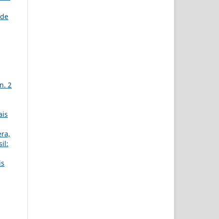
 de
n. 2
ais
era,
il:
is