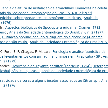
luência da altura de instalação de armadilhas luminosas na coleta
nais da Sociedade Entomológica do Brasil: v. 6 n. 2 (1977)
nseticidas sobre predadores entomófagos em citrus
,
Anais da
1 (1976)
Jr.,
Aspectos biológicos de Spodoptera eridania (Cramer, 1782)
oeiro
,
Anais da Sociedade Entomológica do Brasil: v. 6 n. 2 (1977)
a,
Flutuação populacional do curuquerê do algodoeiro (Alabama
tado de são Paulo
,
Anais da Sociedade Entomológica do Brasil: v. 5 
. C. Forti, E. F. Chagas, F. M. Lara,
Fenologia e análise faunística da
s de levantamentos com armadilha luminosa em Piracicaba - SP
,
An
n. 2 (1979)
rnandes,
Ocorrência de Thyanta perditor (Fabricius, 1794) (Heteropt
cabal, São Paulo, Brasil
,
Anais da Sociedade Entomológica do Bras
ratividade de cores a alguns insetos associados ao Citrus sp.
,
Ana
n. 2 (1976)