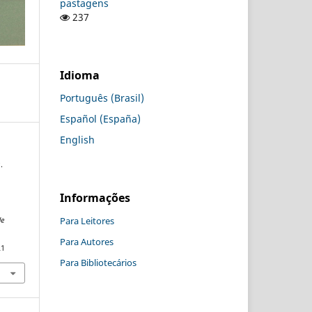
pastagens
237
Idioma
Português (Brasil)
Español (España)
English
.
Informações
Para Leitores
de
Para Autores
21
Para Bibliotecários