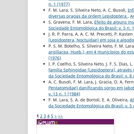
n. 1 (1977)
F. M. Lara, S. Silveira Neto, A. C. Busoli,
Inf
diversas pragas da ordem Lepidoptera
,
A
S. Gravena, F. M. Lara,
Efeito de alguns i
Sociedade Entomológica do Brasil: v. 5 n. 
J. R. P. Parra, A. A. C. M. Precetti, P. Kasten 
(Lepidoptera, Noctuidae) em soja e algod
P. S. M. Botelho, S. Silveira Neto, F. M. Lar
argillacea, Hueb.), em 4 municípios do es
(1976)
I. P. Coelho, S. Silveira Neto, J. F. S. Dias, L
família Sphingidae (Lepidoptera), atravé
da Sociedade Entomológica do Brasil: v. 8 
A. C. Busoli, F. M. Lara, J. Grazia, O. A. Fe
Pentatomidae) danificando sorgo em Jaboti
v. 13 n. 1 (1984)
F. M. Lara, S. A. de Bortoli, E. A. Oliveira,
At
da Sociedade Entomológica do Brasil: v. 5 
1
2
3
4
5
>
>>