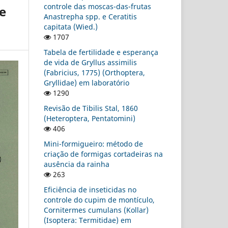
controle das moscas-das-frutas
e
Anastrepha spp. e Ceratitis
capitata (Wied.)
1707
Tabela de fertilidade e esperança
de vida de Gryllus assimilis
(Fabricius, 1775) (Orthoptera,
Gryllidae) em laboratório
1290
Revisão de Tibilis Stal, 1860
(Heteroptera, Pentatomini)
406
Mini-formigueiro: método de
criação de formigas cortadeiras na
ausência da rainha
263
Eficiência de inseticidas no
controle do cupim de montículo,
Cornitermes cumulans (Kollar)
(Isoptera: Termitidae) em