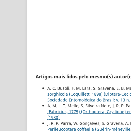
Artigos mais lidos pelo mesmo(s) autor(e
A. C. Busoli, F. M. Lara, S. Gravena, E. B. 
sorghicola (Coquillett, 1898) (Diptera-Cec
Sociedade Entomológica do Brasil: v. 13 n.
A. M. L. T. Mello, S. Silveira Neto, J. R. P. P
(Fabricius, 1775) (Orthoptera, Gryllidae) 
(1980)
J. R. P. Parra, W. Gonçalves, S. Gravena, A
Perileucoptera coffeella (Guérin-mênevill