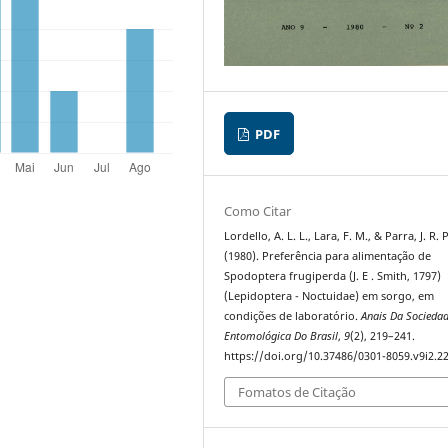
PDF
Como Citar
Lordello, A. L. L., Lara, F. M., & Parra, J. R. P
(1980). Preferência para alimentação de
Spodoptera frugiperda (J. E . Smith, 1797)
(Lepidoptera - Noctuidae) em sorgo, em
condições de laboratório.
Anais Da Socieda
Entomológica Do Brasil
,
9
(2), 219–241.
https://doi.org/10.37486/0301-8059.v9i2.2
Fomatos de Citação