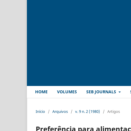
HOME
VOLUMES
SEB JOURNALS
Início
/
Arquivos
/
v. 9 n. 2 (1980)
/
Artigos
Preferência para alimentaçã