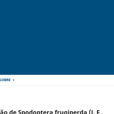
SOBRE
o de Spodoptera frugiperda (J. E .