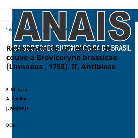
Início
/
Arquivos
/
v. 8 n. 2 (1979)
/
Artigos
Resistência de variedades de
couve a Brevicoryne brassicae
(Linnaeus , 1758). II. Antibiose
F. M. Lara
A. Coelho
J. Mayor Jr.
DOI:
https://doi.org/10.37486/0301-8059.v8i2.184