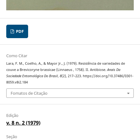
PDF
Como Citar
Lara, F. M., Coelho, A., & Mayor Jr., J. (1979). Resistência de variedades de
couve a Brevicoryne brassicae (Linnaeus , 1758). II. Antibiose.
Anais Da
Sociedade Entomológica Do Brasil
,
8
(2), 217–223. https://doi.org/10.37486/0301-
8059.v8i2.184
Fomatos de Citação
Edição
v. 8 n. 2 (1979)
Seção