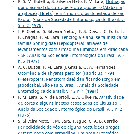
P. S. M. Botelho, S. Silveira Neto, F. M. Lara,
Flutuação
populacional do curuquerê do algodoeiro (Alabama
argillacea, Hueb.), em 4 municípios do estado de são
Paulo
,
Anais da Sociedade Entomológica do Brasil: v.
5 n. 2 (1976)
I. P. Coelho, S. Silveira Neto, J. F. S. Dias, L. C. Forti, E.
F. Chagas, F. M. Lara,
Fenologia e análise faunística da
família Sphingidae (Lepidoptera), através de
levantamentos com armadilha luminosa em Piracicaba
- SP
,
Anais da Sociedade Entomológica do Brasil: v. 8
n. 2 (1979)
A. C. Busoli, F. M. Lara, J. Grazia, O. A. Fernandes,
Ocorrência de Thyanta perditor (Fabricius, 1794)
(Heteroptera, Pentatomidae) danificando sorgo em
Jaboticabal, São Paulo, Brasil
,
Anais da Sociedade
Entomológica do Brasil: v. 13 n. 1 (1984)
F. M. Lara, S. A. de Bortoli, E. A. Oliveira,
Atratividade
de cores a alguns insetos associados ao Citrus sp.
,
Anais da Sociedade Entomológica do Brasil: v. 5 n. 2
(1976)
S. Silveira Neto, F. M. Lara, T. Igue, C. A. B. Carrão,
Periodicidade de vôo de alguns noctuídeos pragas
determinada com armadilha luminosa automática
,