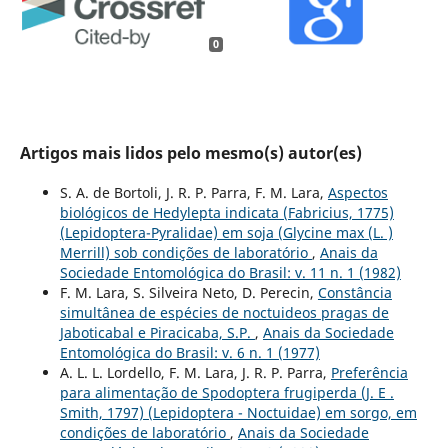
0
Artigos mais lidos pelo mesmo(s) autor(es)
S. A. de Bortoli, J. R. P. Parra, F. M. Lara,
Aspectos
biológicos de Hedylepta indicata (Fabricius, 1775)
(Lepidoptera-Pyralidae) em soja (Glycine max (L. )
Merrill) sob condições de laboratório
,
Anais da
Sociedade Entomológica do Brasil: v. 11 n. 1 (1982)
F. M. Lara, S. Silveira Neto, D. Perecin,
Constância
simultânea de espécies de noctuideos pragas de
Jaboticabal e Piracicaba, S.P.
,
Anais da Sociedade
Entomológica do Brasil: v. 6 n. 1 (1977)
A. L. L. Lordello, F. M. Lara, J. R. P. Parra,
Preferência
para alimentação de Spodoptera frugiperda (J. E .
Smith, 1797) (Lepidoptera - Noctuidae) em sorgo, em
condições de laboratório
,
Anais da Sociedade