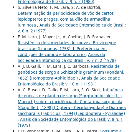
Entomológica do Brasil: v. 9 n. 2 (1980)
S. Silveira Neto, F. M. Lara, S. A. de Bortoli,
Determinação da periodicidade de vôo de certos
lepidopteros pragas, com auxílio de armadilha
luminosa
,
Anais da Sociedade Entomológica do Brasil:
v. 6 n. 2 (1977)
F. M. Lara, J. Mayor Jr., A. Coelho, J. B. Fornasier,
Resistência de variedades de couve a Brevicoryne
brassicae (Linnaeus, 1758). I. Preferência em
condições de campo e laboratório
,
Anais da
Sociedade Entomológica do Brasil: v. 7 n. 2 (1978)
A. J. B. Galli, F. M. Lara, J. C. Barbosa,
Resistência de
genótipos de sorgo a Schizaphis graminum (Rondani,
1852) (Homoptera-Aphididae )
,
Anais da Sociedade
Entomológica do Brasil: v. 10 n. 1 (1981)
A. C. Busoli, D. Gallo, F. M. Lara, S. O. Sicci,
Influência
de épocas de plantio de sorgo (Sorghum bicolor (L. )
Moench) sobre a incidência de Contarinia sorghicola
(Coquillett , 1898) (Diptera - Cecidomyiidae) e Diatraea
saccharalis (Fabricius , 1794) (Lepidoptera - Pyralidae)
,
Anais da Sociedade Entomológica do Brasil: v. 8 n. 1
(1979)
J. D. Vendramim, F. M. Lara, J. R. P. Parra,
Consumo e