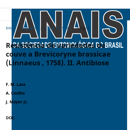
Início
/
Arquivos
/
v. 8 n. 2 (1979)
/
Artigos
Resistência de variedades de
couve a Brevicoryne brassicae
(Linnaeus , 1758). II. Antibiose
F. M. Lara
A. Coelho
J. Mayor Jr.
DOI:
https://doi.org/10.37486/0301-8059.v8i2.184