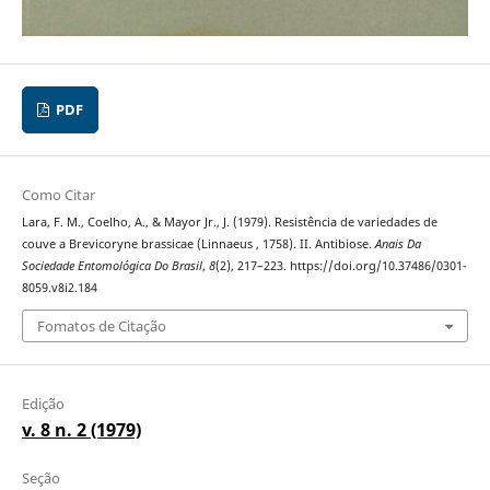
PDF
Como Citar
Lara, F. M., Coelho, A., & Mayor Jr., J. (1979). Resistência de variedades de
couve a Brevicoryne brassicae (Linnaeus , 1758). II. Antibiose.
Anais Da
Sociedade Entomológica Do Brasil
,
8
(2), 217–223. https://doi.org/10.37486/0301-
8059.v8i2.184
Fomatos de Citação
Edição
v. 8 n. 2 (1979)
Seção