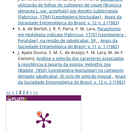
utilização de folhas de cultivares de couve (Brassica
oleracea L. var. acephala) por Agrotis subterranea
(Fabricius, 1794) (Lepidoptera-Noctuidae)
,
Anais da
Sociedade Entomológica do Brasil: v. 12 n. 2 (1983)
S. A. de Bortoli, J. R. P. Parra, F. M. Lara,
Parasitismo
em Hedylepta indicata (Fabricius, 1775) (Lepidoptera -
Pyralidae), na região de Jaboticabal, SP.
,
Anais da
Sociedade Entomológica do Brasil: v. 11 n. 1 (1982)
J. Ayala Osuna, S. M. C. de Araújo, F. M. Lara, M. de F.
Caetano,
Análise e seleção dos caracteres associados
à resistência à lagarta da espiga, Heliothis zea
(Boddie, 1850) (Lepidoptera-Noctuidae) no composto
dentado Jaboticabal, XI ciclo de seleção massal
,
Anais
da Sociedade Entomológica do Brasil: v. 12 n. 2 (1983)
<<
<
1
2
3
4
>
>>