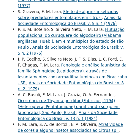
(1977)
S. Gravena, F. M. Lara,
Efeito de alguns inseticidas
sobre predadores entomófagos em citrus
,
Anais da
Sociedade Entomológica do Brasil: v. 5 n. 1 (1976)
P. S. M. Botelho, S. Silveira Neto, F. M. Lara,
Flutuação
populacional do curuquerê do algodoeiro (Alabama
argillacea, Hueb.), em 4 municípios do estado de são
Paulo
,
Anais da Sociedade Entomológica do Brasil: v.
5 n. 2 (1976)
I. P. Coelho, S. Silveira Neto, J. F. S. Dias, L. C. Forti, E.
F. Chagas, F. M. Lara,
Fenologia e análise faunística da
família Sphingidae (Lepidoptera), através de
levantamentos com armadilha luminosa em Piracicaba
- SP
,
Anais da Sociedade Entomológica do Brasil: v. 8
n. 2 (1979)
A. C. Busoli, F. M. Lara, J. Grazia, O. A. Fernandes,
Ocorrência de Thyanta perditor (Fabricius, 1794)
(Heteroptera, Pentatomidae) danificando sorgo em
Jaboticabal, São Paulo, Brasil
,
Anais da Sociedade
Entomológica do Brasil: v. 13 n. 1 (1984)
F. M. Lara, S. A. de Bortoli, E. A. Oliveira,
Atratividade
de cores a alguns insetos associados ao Citrus sp.
,