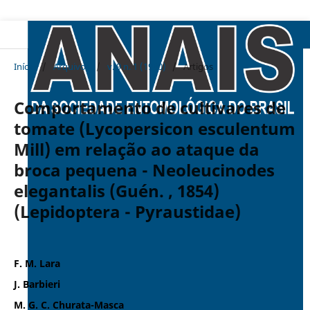
Início
/
Arquivos
/
v. 9 n. 1 (1980)
/
Artigos
Comportamento de cultivares de
tomate (Lycopersicon esculentum
Mill) em relação ao ataque da
broca pequena - Neoleucinodes
elegantalis (Guén. , 1854)
(Lepidoptera - Pyraustidae)
F. M. Lara
J. Barbieri
M. G. C. Churata-Masca