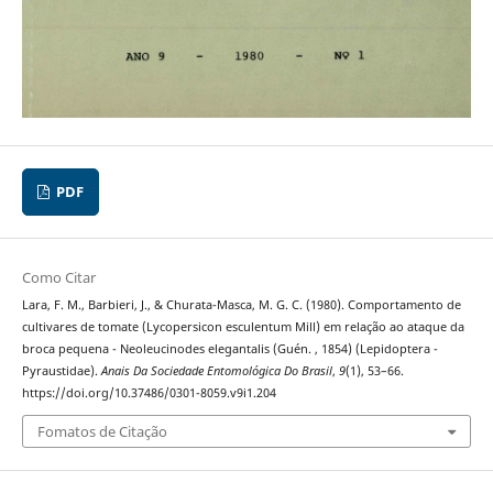
PDF
Como Citar
Lara, F. M., Barbieri, J., & Churata-Masca, M. G. C. (1980). Comportamento de
cultivares de tomate (Lycopersicon esculentum Mill) em relação ao ataque da
broca pequena - Neoleucinodes elegantalis (Guén. , 1854) (Lepidoptera -
Pyraustidae).
Anais Da Sociedade Entomológica Do Brasil
,
9
(1), 53–66.
https://doi.org/10.37486/0301-8059.v9i1.204
Fomatos de Citação