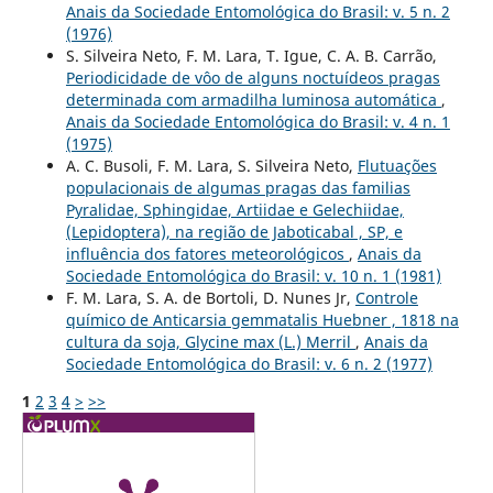
Anais da Sociedade Entomológica do Brasil: v. 5 n. 2
(1976)
S. Silveira Neto, F. M. Lara, T. Igue, C. A. B. Carrão,
Periodicidade de vôo de alguns noctuídeos pragas
determinada com armadilha luminosa automática
,
Anais da Sociedade Entomológica do Brasil: v. 4 n. 1
(1975)
A. C. Busoli, F. M. Lara, S. Silveira Neto,
Flutuações
populacionais de algumas pragas das familias
Pyralidae, Sphingidae, Artiidae e Gelechiidae,
(Lepidoptera), na região de Jaboticabal , SP, e
influência dos fatores meteorológicos
,
Anais da
Sociedade Entomológica do Brasil: v. 10 n. 1 (1981)
F. M. Lara, S. A. de Bortoli, D. Nunes Jr,
Controle
químico de Anticarsia gemmatalis Huebner , 1818 na
cultura da soja, Glycine max (L.) Merril
,
Anais da
Sociedade Entomológica do Brasil: v. 6 n. 2 (1977)
1
2
3
4
>
>>