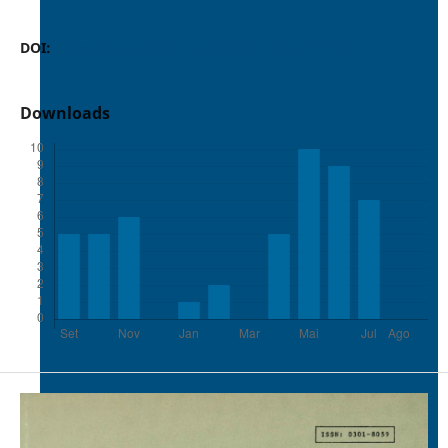
DOI:
https://doi.org/10.37486/0301-8059.v9i1.204
Downloads