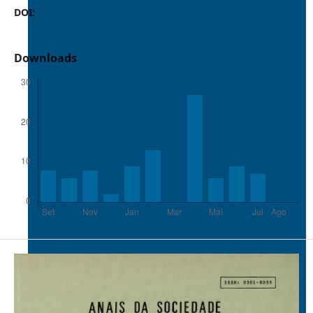
DOI:
https://doi.org/10.37486/0301-8059.v9i1.208
Downloads