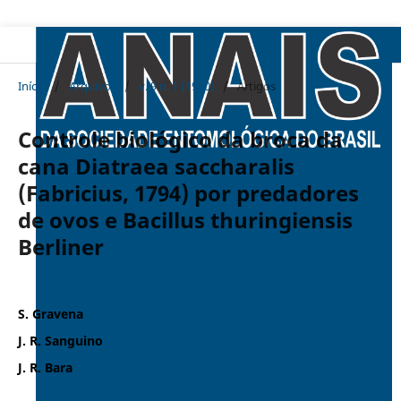
Início
/
Arquivos
/
v. 9 n. 1 (1980)
/
Artigos
Controle biológico da broca da
cana Diatraea saccharalis
(Fabricius, 1794) por predadores
de ovos e Bacillus thuringiensis
Berliner
S. Gravena
J. R. Sanguino
J. R. Bara