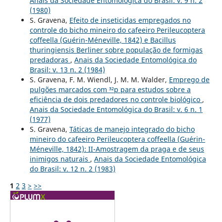
Anais da Sociedade Entomológica do Brasil: v. 9 n. 2
(1980)
S. Gravena,
Efeito de inseticidas empregados no
controle do bicho mineiro do cafeeiro Perileucoptera
coffeella (Guérin-Méneville, 1842) e Bacillus
thuringiensis Berliner sobre população de formigas
predadoras
,
Anais da Sociedade Entomológica do
Brasil: v. 13 n. 2 (1984)
S. Gravena, F. M. Wiendl, J. M. M. Walder,
Emprego de
pulgões marcados com ³²p para estudos sobre a
eficiência de dois predadores no controle biológico
,
Anais da Sociedade Entomológica do Brasil: v. 6 n. 1
(1977)
S. Gravena,
Táticas de manejo integrado do bicho
mineiro do cafeeiro Perileucoptera coffeella (Guérin-
Méneville, 1842): II-Amostragem da praga e de seus
inimigos naturais
,
Anais da Sociedade Entomológica
do Brasil: v. 12 n. 2 (1983)
1
2
3
>
>>