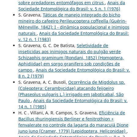
sobre predadores entomófagos em citrus
,
Anais da
Sociedade Entomológica do Brasil: v. 5 n. 1 (1976)
S. Gravena,
Táticas de manejo integrado do bicho
mineiro do cafeeiro Perileucoptera coffeella (Guérin-
Méneville, 1842): I - dinâmica populacional e inimigos
naturais
,
Anais da Sociedade Entomológica do Brasil:
v. 12 n. 1 (1983)
S. Gravena, G. C. De Batista,
Seletividade de
inseticidas aos inimigos naturais do pulgão verde
Schizaphis graminum (Rondani, 1852) (Homoptera,
Aphidiidae) em sorgo granifero sob condições de
campo
,
Anais da Sociedade Entomológica do Brasil: v.
8 n. 2 (1979)
S. Gravena, A. C. Busoli,
Ocorrência de Migdolus sp.
(Coleoptera: Cerambycidae) atacando feijoeiro
(Phaseolus vulgaris L.) irrigado em Jaboticabal, São
Paulo
,
Anais da Sociedade Entomológica do Brasil: v.
14 n. 1 (1985)
H. C . Villani, A. R. Campos, S. Gravena,
Eficiência de
Bacillus thuringiensis Berliner e fenitrothion +
fenvalerate no controle da lagarta do maracujá Dione
juno juno (Cramer, 1779) (Lepidoptera, Heliconidae)
,