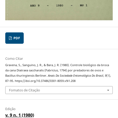
PDF
Como Citar
Gravena, S., Sanguino, J. R., & Bara, J. R. (1980). Controle biológico da broca
da cana Diatraea saccharalis (Fabricius, 1794) por predadores de ovos e
Bacillus thuringiensis Berliner.
Anais Da Sociedade Entomológica Do Brasil
,
9
(1),
87–95. https://doi.org/10.37486/0301-8059.v9i1.208
Fomatos de Citação
Edição
v. 9 n. 1 (1980)