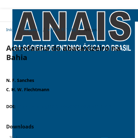
Início
/
Arquivos
/
v. 11 n. 1 (1982)
/
Artigos
Acarofauna do abacaxizeiro na
Bahia
N. F. Sanches
C. H. W. Flechtmann
DOI:
https://doi.org/10.37486/0301-8059.v11i1.272
Downloads