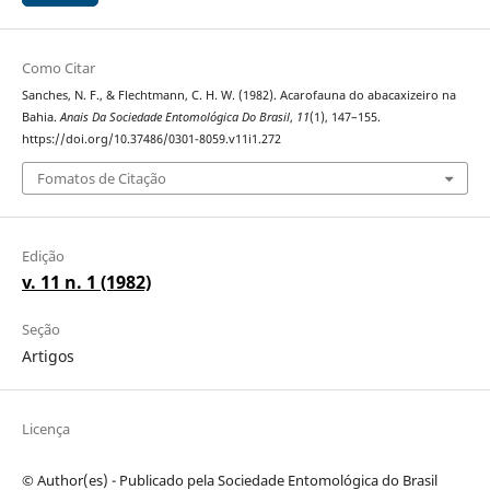
Como Citar
Sanches, N. F., & Flechtmann, C. H. W. (1982). Acarofauna do abacaxizeiro na
Bahia.
Anais Da Sociedade Entomológica Do Brasil
,
11
(1), 147–155.
https://doi.org/10.37486/0301-8059.v11i1.272
Fomatos de Citação
Edição
v. 11 n. 1 (1982)
Seção
Artigos
Licença
© Author(es) - Publicado pela Sociedade Entomológica do Brasil