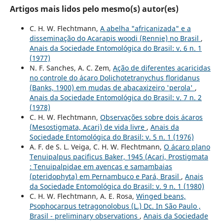
Artigos mais lidos pelo mesmo(s) autor(es)
C. H. W. Flechtmann,
A abelha "africanizada" e a
disseminação do Acarapis woodi (Rennie) no Brasil
,
Anais da Sociedade Entomológica do Brasil: v. 6 n. 1
(1977)
N. F. Sanches, A. C. Zem,
Ação de diferentes acaricidas
no controle do ácaro Dolichotetranychus floridanus
(Banks, 1900) em mudas de abacaxizeiro 'perola'
,
Anais da Sociedade Entomológica do Brasil: v. 7 n. 2
(1978)
C. H. W. Flechtmann,
Observações sobre dois ácaros
(Mesostigmata, Acari) de vida livre
,
Anais da
Sociedade Entomológica do Brasil: v. 5 n. 1 (1976)
A. F. de S. L. Veiga, C. H. W. Flechtmann,
O ácaro plano
Tenuipalpus pacificus Baker, 1945 (Acari, Prostigmata
: Tenuipalpidae em avencas e samambaias
(pteridophyta) em Pernambuco e Pará, Brasil
,
Anais
da Sociedade Entomológica do Brasil: v. 9 n. 1 (1980)
C. H. W. Flechtmann, A. E. Rosa,
Winged beans,
Psophocarpus tetragonolobus (L.) Dc. In São Paulo ,
Brasil - preliminary observations
,
Anais da Sociedade