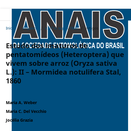
Início
/
Arquivos
/
v. 17 n. supl. (1988)
/
Artigos
Estudo dos imaturos de
pentatomídeos (Heteroptera) que
vivem sobre arroz (Oryza sativa
L.): II – Mormidea notulifera Stal,
1860
Maria A. Weber
Maria C. Del Vecchio
Jocélia Grazia