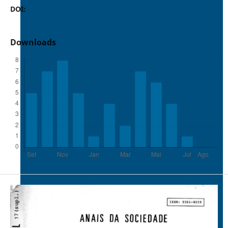
DOI:
https://doi.org/10.37486/0301-8059.v17isupl..558
Downloads