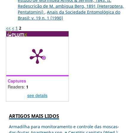
estudo de Mormidea Amyot & Serville, 1843. II.
Redescrição de M. ambigua Berg, 1891 (Heteroptera,
Pentatomini)
,
Anais da Sociedade Entomológica do
Brasil: v. 19 n. 1 (1990)
<<
<
1
2
Captures
Readers:
1
see details
ARTIGOS MAIS LIDOS
Armadilha para monitoramento e controle das moscas-
das-frutas Anastrepha spp. e Ceratitis capitata (Wied.)