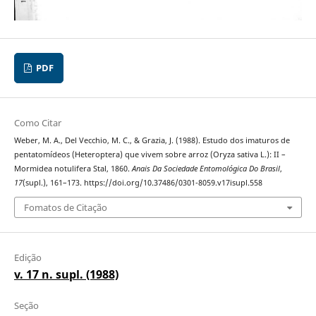
PDF
Como Citar
Weber, M. A., Del Vecchio, M. C., & Grazia, J. (1988). Estudo dos imaturos de
pentatomídeos (Heteroptera) que vivem sobre arroz (Oryza sativa L.): II –
Mormidea notulifera Stal, 1860.
Anais Da Sociedade Entomológica Do Brasil
,
17
(supl.), 161–173. https://doi.org/10.37486/0301-8059.v17isupl.558
Fomatos de Citação
Edição
v. 17 n. supl. (1988)
Seção