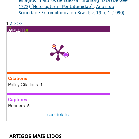
estágios imaturos de Edessa rufomorginata (De Geer,
1773) (Heteroptera - Pentatomidae)
,
Anais da
Sociedade Entomológica do Brasil: v. 19 n. 1 (1990)
1
2
>
>>
Citations
Policy Citations:
1
Captures
Readers:
5
see details
ARTIGOS MAIS LIDOS