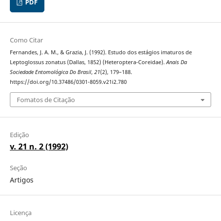
PDF
Como Citar
Fernandes, J. A. M., & Grazia, J. (1992). Estudo dos estágios imaturos de
Leptoglossus zonatus (Dallas, 1852) (Heteroptera-Coreidae).
Anais Da
Sociedade Entomológica Do Brasil
,
21
(2), 179–188.
https://doi.org/10.37486/0301-8059.v21i2.780
Fomatos de Citação
Edição
v. 21 n. 2 (1992)
Seção
Artigos
Licença