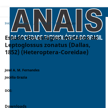
Início
/
Arquivos
/
v. 21 n. 2 (1992)
/
Artigos
Estudo dos estágios imaturos de
Leptoglossus zonatus (Dallas,
1852) (Heteroptera-Coreidae)
José A. M. Fernandes
Jocélia Grazia
DOI:
https://doi.org/10.37486/0301-8059.v21i2.780
Downloads