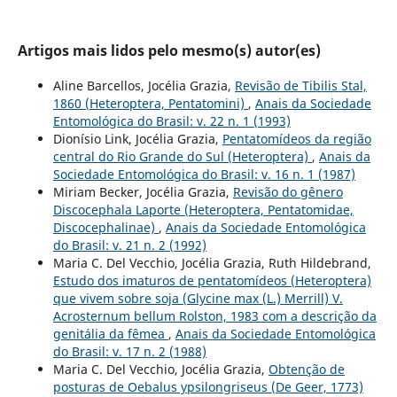
Artigos mais lidos pelo mesmo(s) autor(es)
Aline Barcellos, Jocélia Grazia,
Revisão de Tibilis Stal,
1860 (Heteroptera, Pentatomini)
,
Anais da Sociedade
Entomológica do Brasil: v. 22 n. 1 (1993)
Dionísio Link, Jocélia Grazia,
Pentatomídeos da região
central do Rio Grande do Sul (Heteroptera)
,
Anais da
Sociedade Entomológica do Brasil: v. 16 n. 1 (1987)
Miriam Becker, Jocélia Grazia,
Revisão do gênero
Discocephala Laporte (Heteroptera, Pentatomidae,
Discocephalinae)
,
Anais da Sociedade Entomológica
do Brasil: v. 21 n. 2 (1992)
Maria C. Del Vecchio, Jocélia Grazia, Ruth Hildebrand,
Estudo dos imaturos de pentatomídeos (Heteroptera)
que vivem sobre soja (Glycine max (L.) Merrill) V.
Acrosternum bellum Rolston, 1983 com a descrição da
genitália da fêmea
,
Anais da Sociedade Entomológica
do Brasil: v. 17 n. 2 (1988)
Maria C. Del Vecchio, Jocélia Grazia,
Obtenção de
posturas de Oebalus ypsilongriseus (De Geer, 1773)