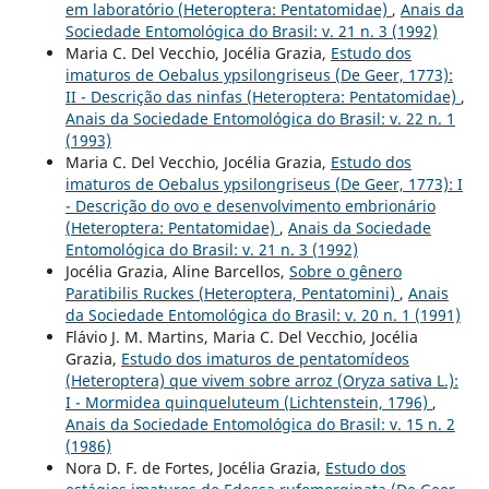
em laboratório (Heteroptera: Pentatomidae)
,
Anais da
Sociedade Entomológica do Brasil: v. 21 n. 3 (1992)
Maria C. Del Vecchio, Jocélia Grazia,
Estudo dos
imaturos de Oebalus ypsilongriseus (De Geer, 1773):
II - Descrição das ninfas (Heteroptera: Pentatomidae)
,
Anais da Sociedade Entomológica do Brasil: v. 22 n. 1
(1993)
Maria C. Del Vecchio, Jocélia Grazia,
Estudo dos
imaturos de Oebalus ypsilongriseus (De Geer, 1773): I
- Descrição do ovo e desenvolvimento embrionário
(Heteroptera: Pentatomidae)
,
Anais da Sociedade
Entomológica do Brasil: v. 21 n. 3 (1992)
Jocélia Grazia, Aline Barcellos,
Sobre o gênero
Paratibilis Ruckes (Heteroptera, Pentatomini)
,
Anais
da Sociedade Entomológica do Brasil: v. 20 n. 1 (1991)
Flávio J. M. Martins, Maria C. Del Vecchio, Jocélia
Grazia,
Estudo dos imaturos de pentatomídeos
(Heteroptera) que vivem sobre arroz (Oryza sativa L.):
I - Mormidea quinqueluteum (Lichtenstein, 1796)
,
Anais da Sociedade Entomológica do Brasil: v. 15 n. 2
(1986)
Nora D. F. de Fortes, Jocélia Grazia,
Estudo dos