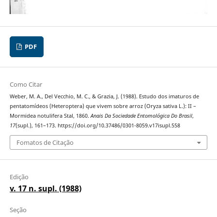
PDF
Como Citar
Weber, M. A., Del Vecchio, M. C., & Grazia, J. (1988). Estudo dos imaturos de
pentatomídeos (Heteroptera) que vivem sobre arroz (Oryza sativa L.): II –
Mormidea notulifera Stal, 1860.
Anais Da Sociedade Entomológica Do Brasil
,
17
(supl.), 161–173. https://doi.org/10.37486/0301-8059.v17isupl.558
Fomatos de Citação
Edição
v. 17 n. supl. (1988)
Seção