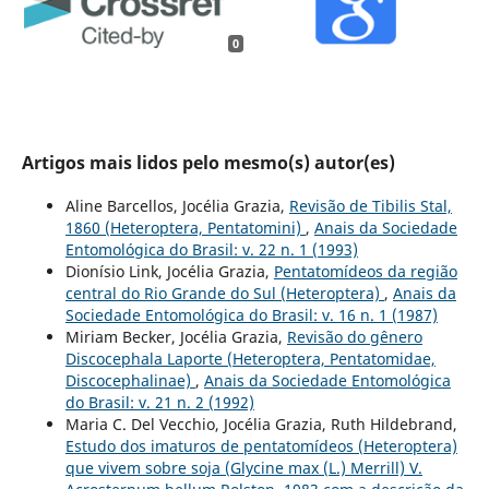
0
Artigos mais lidos pelo mesmo(s) autor(es)
Aline Barcellos, Jocélia Grazia,
Revisão de Tibilis Stal,
1860 (Heteroptera, Pentatomini)
,
Anais da Sociedade
Entomológica do Brasil: v. 22 n. 1 (1993)
Dionísio Link, Jocélia Grazia,
Pentatomídeos da região
central do Rio Grande do Sul (Heteroptera)
,
Anais da
Sociedade Entomológica do Brasil: v. 16 n. 1 (1987)
Miriam Becker, Jocélia Grazia,
Revisão do gênero
Discocephala Laporte (Heteroptera, Pentatomidae,
Discocephalinae)
,
Anais da Sociedade Entomológica
do Brasil: v. 21 n. 2 (1992)
Maria C. Del Vecchio, Jocélia Grazia, Ruth Hildebrand,
Estudo dos imaturos de pentatomídeos (Heteroptera)
que vivem sobre soja (Glycine max (L.) Merrill) V.