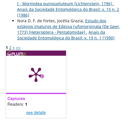
I - Mormidea quinqueluteum (Lichtenstein, 1796)
,
Anais da Sociedade Entomológica do Brasil: v. 15 n. 2
(1986)
Nora D. F. de Fortes, Jocélia Grazia,
Estudo dos
estágios imaturos de Edessa rufomorginata (De Geer,
1773) (Heteroptera - Pentatomidae)
,
Anais da
Sociedade Entomológica do Brasil: v. 19 n. 1 (1990)
1
2
>
>>
Captures
Readers:
1
see details