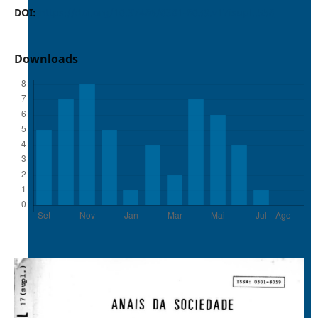
DOI:
https://doi.org/10.37486/0301-8059.v17isupl..558
Downloads