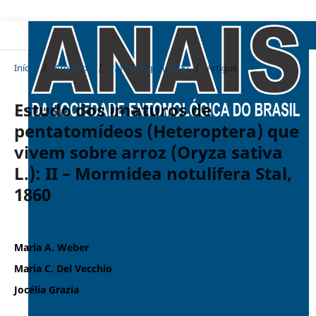
Início
/
Arquivos
/
v. 17 n. supl. (1988)
/
Artigos
Estudo dos imaturos de
pentatomídeos (Heteroptera) que
vivem sobre arroz (Oryza sativa
L.): II – Mormidea notulifera Stal,
1860
Maria A. Weber
Maria C. Del Vecchio
Jocélia Grazia