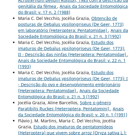
Acrosternum bellum Rolston, 1983 com a descrição da
genitália da fêmea
,
Anais da Sociedade Entomológica
do Brasil: v. 17 n. 2 (1988)
Maria C. Del Vecchio, Jocélia Grazia,
Obtenção de
posturas de Oebalus ypsilongriseus (De Geer, 1773)
em laboratório (Heteroptera: Pentatomidae)
,
Anais da
Sociedade Entomológica do Brasil: v. 21 n. 3 (1992)
Maria C. Del Vecchio, Jocélia Grazia,
Estudo dos
imaturos de Oebalus ypsilongriseus (De Geer, 1773):
II - Descrição das ninfas (Heteroptera: Pentatomidae)
,
Anais da Sociedade Entomológica do Brasil: v. 22 n. 1
(1993)
Maria C. Del Vecchio, Jocélia Grazia,
Estudo dos
imaturos de Oebalus ypsilongriseus (De Geer, 1773): I
- Descrição do ovo e desenvolvimento embrionário
(Heteroptera: Pentatomidae)
,
Anais da Sociedade
Entomológica do Brasil: v. 21 n. 3 (1992)
Jocélia Grazia, Aline Barcellos,
Sobre o gênero
Paratibilis Ruckes (Heteroptera, Pentatomini)
,
Anais
da Sociedade Entomológica do Brasil: v. 20 n. 1 (1991)
Flávio J. M. Martins, Maria C. Del Vecchio, Jocélia
Grazia,
Estudo dos imaturos de pentatomídeos
(Heteroptera) que vivem sobre arroz (Oryza sativa L.):