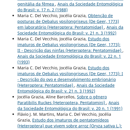
genitália da fêmea
,
Anais da Sociedade Entomológica
do Brasil: v. 17 n. 2 (1988)
Maria C. Del Vecchio, Jocélia Grazia,
Obtenção de
posturas de Oebalus ypsilongriseus (De Geer, 1773)
em laboratório (Heteroptera: Pentatomidae)
,
Anais da
Sociedade Entomológica do Brasil: v. 21 n. 3 (1992)
Maria C. Del Vecchio, Jocélia Grazia,
Estudo dos
imaturos de Oebalus ypsilongriseus (De Geer, 1773):
II - Descrição das ninfas (Heteroptera: Pentatomidae)
,
Anais da Sociedade Entomológica do Brasil: v. 22 n. 1
(1993)
Maria C. Del Vecchio, Jocélia Grazia,
Estudo dos
imaturos de Oebalus ypsilongriseus (De Geer, 1773): I
- Descrição do ovo e desenvolvimento embrionário
(Heteroptera: Pentatomidae)
,
Anais da Sociedade
Entomológica do Brasil: v. 21 n. 3 (1992)
Jocélia Grazia, Aline Barcellos,
Sobre o gênero
Paratibilis Ruckes (Heteroptera, Pentatomini)
,
Anais
da Sociedade Entomológica do Brasil: v. 20 n. 1 (1991)
Flávio J. M. Martins, Maria C. Del Vecchio, Jocélia
Grazia,
Estudo dos imaturos de pentatomídeos
(Heteroptera) que vivem sobre arroz (Oryza sativa L.):