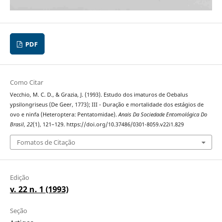
PDF
Como Citar
Vecchio, M. C. D., & Grazia, J. (1993). Estudo dos imaturos de Oebalus
ypsilongriseus (De Geer, 1773); III - Duração e mortalidade dos estágios de
ovo e ninfa (Heteroptera: Pentatomidae).
Anais Da Sociedade Entomológica Do
Brasil
,
22
(1), 121–129. https://doi.org/10.37486/0301-8059.v22i1.829
Fomatos de Citação
Edição
v. 22 n. 1 (1993)
Seção