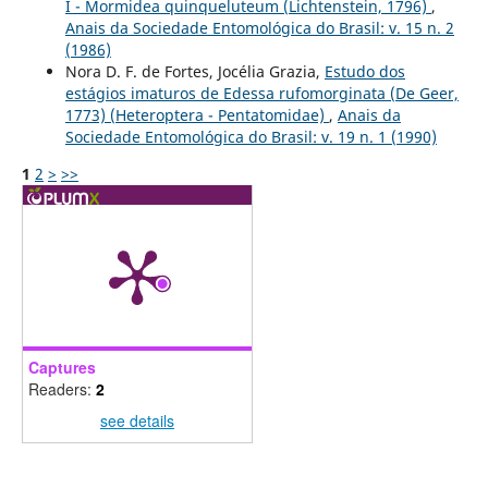
I - Mormidea quinqueluteum (Lichtenstein, 1796)
,
Anais da Sociedade Entomológica do Brasil: v. 15 n. 2
(1986)
Nora D. F. de Fortes, Jocélia Grazia,
Estudo dos
estágios imaturos de Edessa rufomorginata (De Geer,
1773) (Heteroptera - Pentatomidae)
,
Anais da
Sociedade Entomológica do Brasil: v. 19 n. 1 (1990)
1
2
>
>>
Captures
Readers:
2
see details