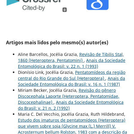
0
Artigos mais lidos pelo mesmo(s) autor(es)
Aline Barcellos, Jocélia Grazia,
Revisão de Tibilis Stal,
1860 (Heteroptera, Pentatomini)
,
Anais da Sociedade
Entomológica do Brasil: v. 22 n. 1 (1993)
Dionísio Link, Jocélia Grazia,
Pentatomídeos da região
central do Rio Grande do Sul (Heteroptera)
,
Anais da
Sociedade Entomológica do Brasil: v. 16 n. 1 (1987)
Miriam Becker, Jocélia Grazia,
Revisão do gênero
Discocephala Laporte (Heteroptera, Pentatomidae,
Discocephalinae)
,
Anais da Sociedade Entomológica
do Brasil: v. 21 n. 2 (1992)
Maria C. Del Vecchio, Jocélia Grazia, Ruth Hildebrand,
Estudo dos imaturos de pentatomídeos (Heteroptera)
que vivem sobre soja (Glycine max (L.) Merrill) V.
Acrosternum bellum Rolston, 1983 com a descrição da