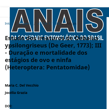
Início
/
Arquivos
/
v. 22 n. 1 (1993)
/
Artigos
Estudo dos imaturos de Oebalus
ypsilongriseus (De Geer, 1773); III
- Duração e mortalidade dos
estágios de ovo e ninfa
(Heteroptera: Pentatomidae)
Maria C. Del Vecchio
Jocélia Grazia
DOI:
https://doi.org/10.37486/0301-8059.v22i1.829