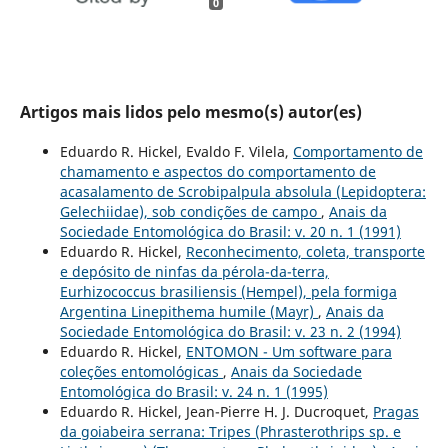
0
Artigos mais lidos pelo mesmo(s) autor(es)
Eduardo R. Hickel, Evaldo F. Vilela,
Comportamento de
chamamento e aspectos do comportamento de
acasalamento de Scrobipalpula absolula (Lepidoptera:
Gelechiidae), sob condições de campo
,
Anais da
Sociedade Entomológica do Brasil: v. 20 n. 1 (1991)
Eduardo R. Hickel,
Reconhecimento, coleta, transporte
e depósito de ninfas da pérola-da-terra,
Eurhizococcus brasiliensis (Hempel), pela formiga
Argentina Linepithema humile (Mayr)
,
Anais da
Sociedade Entomológica do Brasil: v. 23 n. 2 (1994)
Eduardo R. Hickel,
ENTOMON - Um software para
coleções entomológicas
,
Anais da Sociedade
Entomológica do Brasil: v. 24 n. 1 (1995)
Eduardo R. Hickel, Jean-Pierre H. J. Ducroquet,
Pragas
da goiabeira serrana: Tripes (Phrasterothrips sp. e