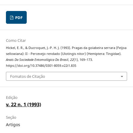
PDF
Como Citar
Hickel, E. R., & Ducroquet, J.-P. H. J. (1993). Pragas da goiabeira serrara (Feijoa
sellowiana): II - Percevejo rendado (Ulotingis nitor) (Hemiptera: Tingidae).
Anais Da Sociedade Entomológica Do Brasil
,
22
(1), 169–173.
https://doi.org/10.37486/0301-8059.v22i1.835
Fomatos de Citação
Edição
v. 22 n. 1 (1993)
Seção
Artigos