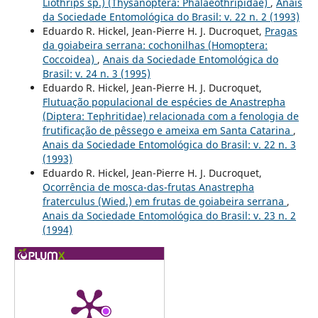
Liothrips sp.) (Thysanoptera: Phalaeothripidae)
,
Anais
da Sociedade Entomológica do Brasil: v. 22 n. 2 (1993)
Eduardo R. Hickel, Jean-Pierre H. J. Ducroquet,
Pragas
da goiabeira serrana: cochonilhas (Homoptera:
Coccoidea)
,
Anais da Sociedade Entomológica do
Brasil: v. 24 n. 3 (1995)
Eduardo R. Hickel, Jean-Pierre H. J. Ducroquet,
Flutuação populacional de espécies de Anastrepha
(Diptera: Tephritidae) relacionada com a fenologia de
frutificação de pêssego e ameixa em Santa Catarina
,
Anais da Sociedade Entomológica do Brasil: v. 22 n. 3
(1993)
Eduardo R. Hickel, Jean-Pierre H. J. Ducroquet,
Ocorrência de mosca-das-frutas Anastrepha
fraterculus (Wied.) em frutas de goiabeira serrana
,
Anais da Sociedade Entomológica do Brasil: v. 23 n. 2
(1994)