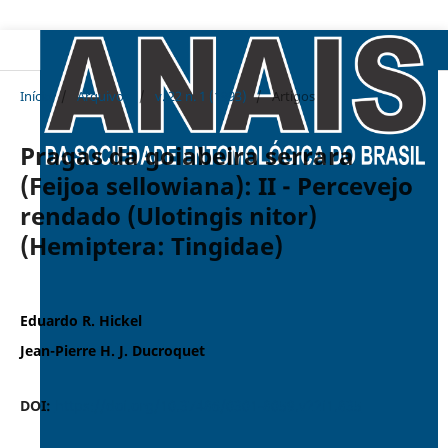
Início
/
Arquivos
/
v. 22 n. 1 (1993)
/
Artigos
Pragas da goiabeira serrara
(Feijoa sellowiana): II - Percevejo
rendado (Ulotingis nitor)
(Hemiptera: Tingidae)
Eduardo R. Hickel
Jean-Pierre H. J. Ducroquet
DOI:
https://doi.org/10.37486/0301-8059.v22i1.835