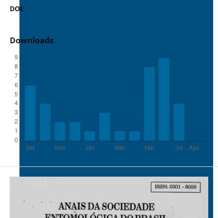
DOI:
https://doi.org/10.37486/0301-8059.v23i1.905
Downloads