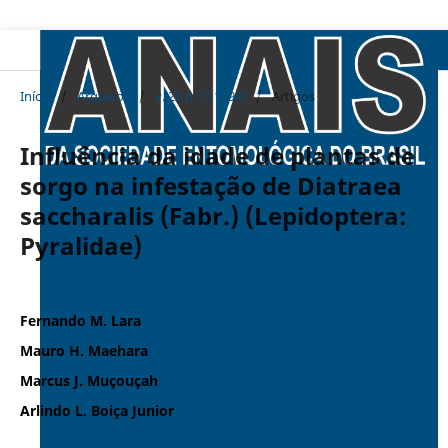
Início
/
Arquivos
/
v. 23 n. 1 (1994)
/
Artigos
Influência da idade de plantas de
sorgo na infestação de Diatraea
saccharalis (Fabr.) (Lepidoptera:
Pyralidae)
Fernando M. Lara
Mauro H. Maehara
Marcus J. Muçouçah
Arlindo L. Boiça Junior