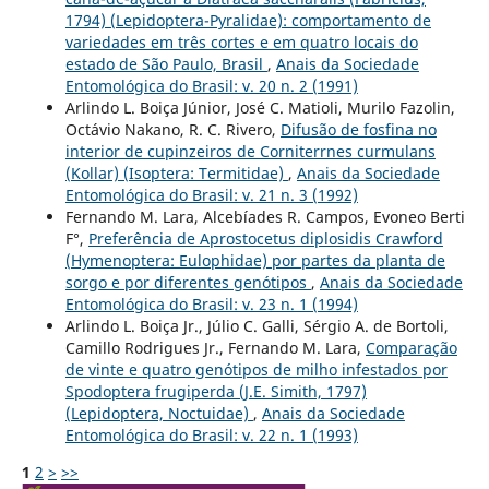
1794) (Lepidoptera-Pyralidae): comportamento de
variedades em três cortes e em quatro locais do
estado de São Paulo, Brasil
,
Anais da Sociedade
Entomológica do Brasil: v. 20 n. 2 (1991)
Arlindo L. Boiça Júnior, José C. Matioli, Murilo Fazolin,
Octávio Nakano, R. C. Rivero,
Difusão de fosfina no
interior de cupinzeiros de Corniterrnes curmulans
(Kollar) (Isoptera: Termitidae)
,
Anais da Sociedade
Entomológica do Brasil: v. 21 n. 3 (1992)
Fernando M. Lara, Alcebíades R. Campos, Evoneo Berti
F°,
Preferência de Aprostocetus diplosidis Crawford
(Hymenoptera: Eulophidae) por partes da planta de
sorgo e por diferentes genótipos
,
Anais da Sociedade
Entomológica do Brasil: v. 23 n. 1 (1994)
Arlindo L. Boiça Jr., Júlio C. Galli, Sérgio A. de Bortoli,
Camillo Rodrigues Jr., Fernando M. Lara,
Comparação
de vinte e quatro genótipos de milho infestados por
Spodoptera frugiperda (J.E. Simith, 1797)
(Lepidoptera, Noctuidae)
,
Anais da Sociedade
Entomológica do Brasil: v. 22 n. 1 (1993)
1
2
>
>>