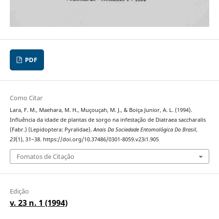
PDF
Como Citar
Lara, F. M., Maehara, M. H., Muçouçah, M. J., & Boiça Junior, A. L. (1994).
Influência da idade de plantas de sorgo na infestação de Diatraea saccharalis
(Fabr.) (Lepidoptera: Pyralidae).
Anais Da Sociedade Entomológica Do Brasil
,
23
(1), 31–38. https://doi.org/10.37486/0301-8059.v23i1.905
Fomatos de Citação
Edição
v. 23 n. 1 (1994)