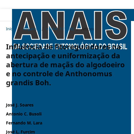
Início
/
Arquivos
/
v. 24 n. 1 (1995)
/
Artigos
Influência de fitoreguladores na
antecipação e uniformização da
abertura de maçãs do algodoeiro
e no controle de Anthonomus
grandis Boh.
José J. Soares
Antonio C. Busoli
Fernando M. Lara
José L. Furcim