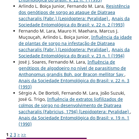
Arlindo L. Boiça Junior, Fernando M. Lara,
Resistência
dos genótipos de sorgo ao ataque de Diatraea
saccharalis (Fabr.) (Lepidoptera: Pyralidae)
,
Anais da
Sociedade Entomológica do Brasil: v. 22 n. 2 (1993)
Fernando M. Lara, Mauro H. Maehara, Marcus J.
Muçouçah, Arlindo L. Boiça Junior,
Influência da idade
de plantas de sorgo na infestação de Diatraea
saccharalis (Fabr.) (Lepidoptera: Pyralidae)
,
Anais da
Sociedade Entomológica do Brasil: v. 23 n. 1 (1994)
José J. Soares, Fernando M. Lara,
Influência de
genótipos de algodoeiro no nível de parasitismo de
Anthonomus grandis Boh. por Bracon mellitor Say
,
Anais da Sociedade Entomológica do Brasil: v. 22 n. 3
(1993)
Sérgio A. De Bortoli, Fernando M. Lara, João Suzuki,
José G. Trigo,
Influência de extratos liofilizados de
colmos de sorgo no desenvolvimento de Diatraea
saccharalis (Fabricius, 1794) (Lepidoptera: Pyralidae)
,
Anais da Sociedade Entomológica do Brasil: v. 19 n. 1
(1990)
1
2
3
>
>>