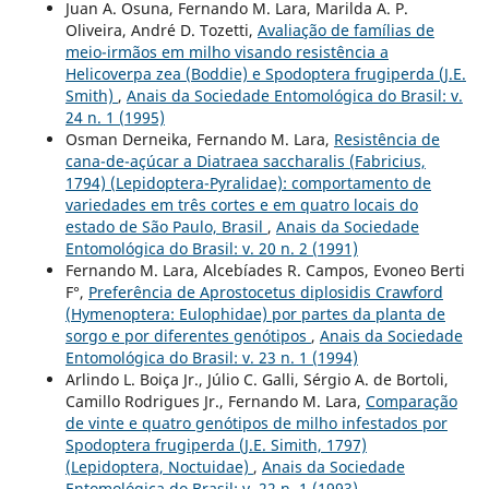
Juan A. Osuna, Fernando M. Lara, Marilda A. P.
Oliveira, André D. Tozetti,
Avaliação de famílias de
meio-irmãos em milho visando resistência a
Helicoverpa zea (Boddie) e Spodoptera frugiperda (J.E.
Smith)
,
Anais da Sociedade Entomológica do Brasil: v.
24 n. 1 (1995)
Osman Derneika, Fernando M. Lara,
Resistência de
cana-de-açúcar a Diatraea saccharalis (Fabricius,
1794) (Lepidoptera-Pyralidae): comportamento de
variedades em três cortes e em quatro locais do
estado de São Paulo, Brasil
,
Anais da Sociedade
Entomológica do Brasil: v. 20 n. 2 (1991)
Fernando M. Lara, Alcebíades R. Campos, Evoneo Berti
F°,
Preferência de Aprostocetus diplosidis Crawford
(Hymenoptera: Eulophidae) por partes da planta de
sorgo e por diferentes genótipos
,
Anais da Sociedade
Entomológica do Brasil: v. 23 n. 1 (1994)
Arlindo L. Boiça Jr., Júlio C. Galli, Sérgio A. de Bortoli,
Camillo Rodrigues Jr., Fernando M. Lara,
Comparação
de vinte e quatro genótipos de milho infestados por
Spodoptera frugiperda (J.E. Simith, 1797)
(Lepidoptera, Noctuidae)
,
Anais da Sociedade
Entomológica do Brasil: v. 22 n. 1 (1993)