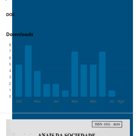
DOI:
https://doi.org/10.37486/0301-8059.v24i1.987
Downloads