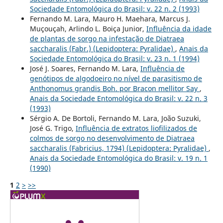
Sociedade Entomológica do Brasil: v. 22 n. 2 (1993)
Fernando M. Lara, Mauro H. Maehara, Marcus J.
Muçouçah, Arlindo L. Boiça Junior,
Influência da idade
de plantas de sorgo na infestação de Diatraea
saccharalis (Fabr.) (Lepidoptera: Pyralidae)
,
Anais da
Sociedade Entomológica do Brasil: v. 23 n. 1 (1994)
José J. Soares, Fernando M. Lara,
Influência de
genótipos de algodoeiro no nível de parasitismo de
Anthonomus grandis Boh. por Bracon mellitor Say
,
Anais da Sociedade Entomológica do Brasil: v. 22 n. 3
(1993)
Sérgio A. De Bortoli, Fernando M. Lara, João Suzuki,
José G. Trigo,
Influência de extratos liofilizados de
colmos de sorgo no desenvolvimento de Diatraea
saccharalis (Fabricius, 1794) (Lepidoptera: Pyralidae)
,
Anais da Sociedade Entomológica do Brasil: v. 19 n. 1
(1990)
1
2
>
>>