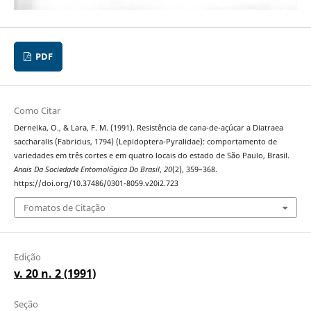
PDF
Como Citar
Derneika, O., & Lara, F. M. (1991). Resistência de cana-de-açúcar a Diatraea
saccharalis (Fabricius, 1794) (Lepidoptera-Pyralidae): comportamento de
variedades em três cortes e em quatro locais do estado de São Paulo, Brasil.
Anais Da Sociedade Entomológica Do Brasil
,
20
(2), 359–368.
https://doi.org/10.37486/0301-8059.v20i2.723
Fomatos de Citação
Edição
v. 20 n. 2 (1991)
Seção