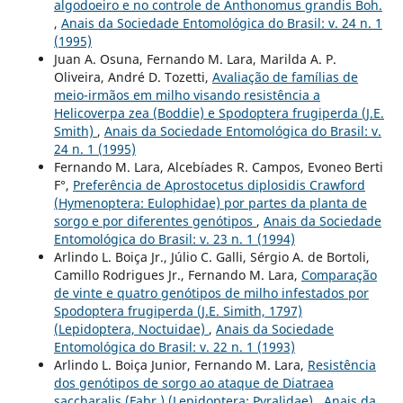
algodoeiro e no controle de Anthonomus grandis Boh.
,
Anais da Sociedade Entomológica do Brasil: v. 24 n. 1
(1995)
Juan A. Osuna, Fernando M. Lara, Marilda A. P.
Oliveira, André D. Tozetti,
Avaliação de famílias de
meio-irmãos em milho visando resistência a
Helicoverpa zea (Boddie) e Spodoptera frugiperda (J.E.
Smith)
,
Anais da Sociedade Entomológica do Brasil: v.
24 n. 1 (1995)
Fernando M. Lara, Alcebíades R. Campos, Evoneo Berti
F°,
Preferência de Aprostocetus diplosidis Crawford
(Hymenoptera: Eulophidae) por partes da planta de
sorgo e por diferentes genótipos
,
Anais da Sociedade
Entomológica do Brasil: v. 23 n. 1 (1994)
Arlindo L. Boiça Jr., Júlio C. Galli, Sérgio A. de Bortoli,
Camillo Rodrigues Jr., Fernando M. Lara,
Comparação
de vinte e quatro genótipos de milho infestados por
Spodoptera frugiperda (J.E. Simith, 1797)
(Lepidoptera, Noctuidae)
,
Anais da Sociedade
Entomológica do Brasil: v. 22 n. 1 (1993)
Arlindo L. Boiça Junior, Fernando M. Lara,
Resistência
dos genótipos de sorgo ao ataque de Diatraea
saccharalis (Fabr.) (Lepidoptera: Pyralidae)
,
Anais da