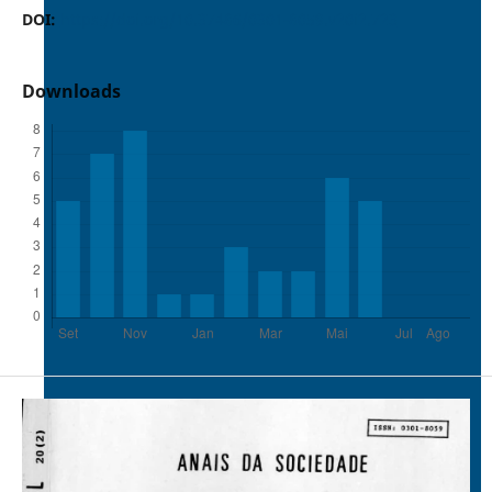
DOI:
https://doi.org/10.37486/0301-8059.v20i2.723
Downloads