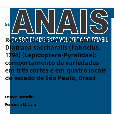
Início
/
Arquivos
/
v. 20 n. 2 (1991)
/
Artigos
Resistência de cana-de-açúcar a
Diatraea saccharalis (Fabricius,
1794) (Lepidoptera-Pyralidae):
comportamento de variedades
em três cortes e em quatro locais
do estado de São Paulo, Brasil
Osman Derneika
Fernando M. Lara