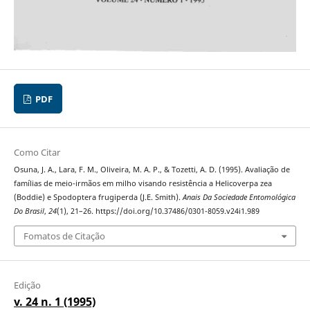
PDF
Como Citar
Osuna, J. A., Lara, F. M., Oliveira, M. A. P., & Tozetti, A. D. (1995). Avaliação de
famílias de meio-irmãos em milho visando resistência a Helicoverpa zea
(Boddie) e Spodoptera frugiperda (J.E. Smith).
Anais Da Sociedade Entomológica
Do Brasil
,
24
(1), 21–26. https://doi.org/10.37486/0301-8059.v24i1.989
Fomatos de Citação
Edição
v. 24 n. 1 (1995)