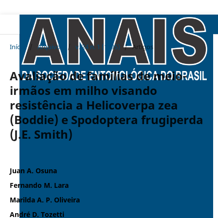
Início
/
Arquivos
/
v. 24 n. 1 (1995)
/
Artigos
Avaliação de famílias de meio-
irmãos em milho visando
resistência a Helicoverpa zea
(Boddie) e Spodoptera frugiperda
(J.E. Smith)
Juan A. Osuna
Fernando M. Lara
Marilda A. P. Oliveira
André D. Tozetti