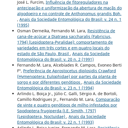
José L. Furcim,
Influência de fitoreguladores na
antecipação e uniformização da abertura de maçãs do
algodoeiro e no controle de Anthonomus grandis Boh.
,
Anais da Sociedade Entomológica do Brasil: v. 24 n. 1
(1995)
Osman Derneika, Fernando M. Lara,
Resistência de
cana-de-açúcar a Diatraea saccharalis (Fabricius,
1794) (Lepidoptera-Pyralidae): comportamento de
variedades em três cortes e em quatro locais do
estado de São Paulo, Brasil
,
Anais da Sociedade
Entomológica do Brasil: v. 20 n. 2 (1991)
Fernando M. Lara, Alcebíades R. Campos, Evoneo Berti
F°,
Preferência de Aprostocetus diplosidis Crawford
(Hymenoptera: Eulophidae) por partes da planta de
sorgo e por diferentes genótipos
,
Anais da Sociedade
Entomológica do Brasil: v. 23 n. 1 (1994)
Arlindo L. Boiça Jr., Júlio C. Galli, Sérgio A. de Bortoli,
Camillo Rodrigues Jr., Fernando M. Lara,
Comparação
de vinte e quatro genótipos de milho infestados por
Spodoptera frugiperda (J.E. Simith, 1797)
(Lepidoptera, Noctuidae)
,
Anais da Sociedade
Entomológica do Brasil: v. 22 n. 1 (1993)
Arlindo L. Boiça Junior, Fernando M. Lara,
Resistência