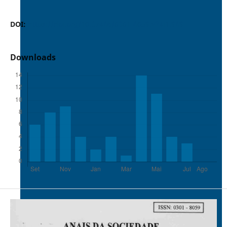
DOI:
https://doi.org/10.37486/0301-8059.v24i1.989
Downloads