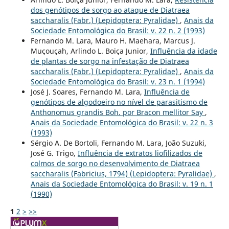
dos genótipos de sorgo ao ataque de Diatraea
saccharalis (Fabr.) (Lepidoptera: Pyralidae)
,
Anais da
Sociedade Entomológica do Brasil: v. 22 n. 2 (1993)
Fernando M. Lara, Mauro H. Maehara, Marcus J.
Muçouçah, Arlindo L. Boiça Junior,
Influência da idade
de plantas de sorgo na infestação de Diatraea
saccharalis (Fabr.) (Lepidoptera: Pyralidae)
,
Anais da
Sociedade Entomológica do Brasil: v. 23 n. 1 (1994)
José J. Soares, Fernando M. Lara,
Influência de
genótipos de algodoeiro no nível de parasitismo de
Anthonomus grandis Boh. por Bracon mellitor Say
,
Anais da Sociedade Entomológica do Brasil: v. 22 n. 3
(1993)
Sérgio A. De Bortoli, Fernando M. Lara, João Suzuki,
José G. Trigo,
Influência de extratos liofilizados de
colmos de sorgo no desenvolvimento de Diatraea
saccharalis (Fabricius, 1794) (Lepidoptera: Pyralidae)
,
Anais da Sociedade Entomológica do Brasil: v. 19 n. 1
(1990)
1
2
>
>>