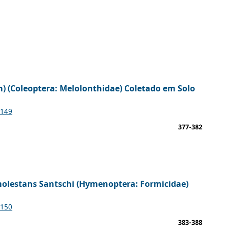
) (Coleoptera: Melolonthidae) Coletado em Solo
1149
377-382
olestans Santschi (Hymenoptera: Formicidae)
1150
383-388