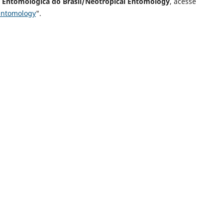
 Entomológica do Brasil/Neotropical Entomology
, acesse
 Entomology
".