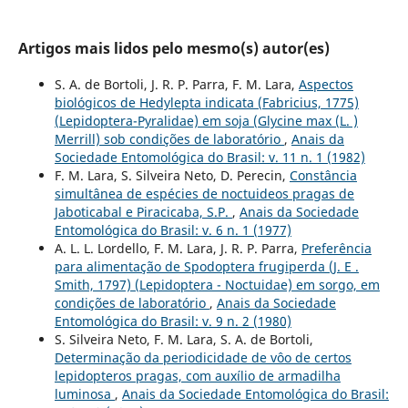
Artigos mais lidos pelo mesmo(s) autor(es)
S. A. de Bortoli, J. R. P. Parra, F. M. Lara,
Aspectos
biológicos de Hedylepta indicata (Fabricius, 1775)
(Lepidoptera-Pyralidae) em soja (Glycine max (L. )
Merrill) sob condições de laboratório
,
Anais da
Sociedade Entomológica do Brasil: v. 11 n. 1 (1982)
F. M. Lara, S. Silveira Neto, D. Perecin,
Constância
simultânea de espécies de noctuideos pragas de
Jaboticabal e Piracicaba, S.P.
,
Anais da Sociedade
Entomológica do Brasil: v. 6 n. 1 (1977)
A. L. L. Lordello, F. M. Lara, J. R. P. Parra,
Preferência
para alimentação de Spodoptera frugiperda (J. E .
Smith, 1797) (Lepidoptera - Noctuidae) em sorgo, em
condições de laboratório
,
Anais da Sociedade
Entomológica do Brasil: v. 9 n. 2 (1980)
S. Silveira Neto, F. M. Lara, S. A. de Bortoli,
Determinação da periodicidade de vôo de certos
lepidopteros pragas, com auxílio de armadilha
luminosa
,
Anais da Sociedade Entomológica do Brasil: