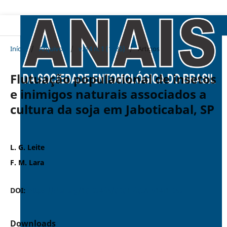
Início
/
Arquivos
/
v. 14 n. 1 (1985)
/
Artigos
Flutuação populacional de insetos
e inimigos naturais associados a
cultura da soja em Jaboticabal, SP
L. G. Leite
F. M. Lara
DOI:
https://doi.org/10.37486/0301-8059.v14i1.367
Downloads