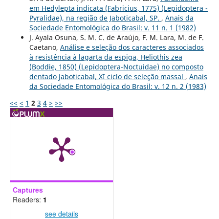
em Hedylepta indicata (Fabricius, 1775) (Lepidoptera -
Pyralidae), na região de Jaboticabal, SP.
,
Anais da
Sociedade Entomológica do Brasil: v. 11 n. 1 (1982)
J. Ayala Osuna, S. M. C. de Araújo, F. M. Lara, M. de F.
Caetano,
Análise e seleção dos caracteres associados
à resistência à lagarta da espiga, Heliothis zea
(Boddie, 1850) (Lepidoptera-Noctuidae) no composto
dentado Jaboticabal, XI ciclo de seleção massal
,
Anais
da Sociedade Entomológica do Brasil: v. 12 n. 2 (1983)
<<
<
1
2
3
4
>
>>
Captures
Readers:
1
see details