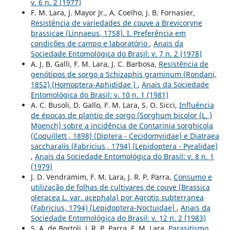
v. 6 n. 2 (1977)
F. M. Lara, J. Mayor Jr., A. Coelho, J. B. Fornasier,
Resistência de variedades de couve a Brevicoryne
brassicae (Linnaeus, 1758). I. Preferência em
condições de campo e laboratório
,
Anais da
Sociedade Entomológica do Brasil: v. 7 n. 2 (1978)
A. J. B. Galli, F. M. Lara, J. C. Barbosa,
Resistência de
genótipos de sorgo a Schizaphis graminum (Rondani,
1852) (Homoptera-Aphididae )
,
Anais da Sociedade
Entomológica do Brasil: v. 10 n. 1 (1981)
A. C. Busoli, D. Gallo, F. M. Lara, S. O. Sicci,
Influência
de épocas de plantio de sorgo (Sorghum bicolor (L. )
Moench) sobre a incidência de Contarinia sorghicola
(Coquillett , 1898) (Diptera - Cecidomyiidae) e Diatraea
saccharalis (Fabricius , 1794) (Lepidoptera - Pyralidae)
,
Anais da Sociedade Entomológica do Brasil: v. 8 n. 1
(1979)
J. D. Vendramim, F. M. Lara, J. R. P. Parra,
Consumo e
utilização de folhas de cultivares de couve (Brassica
oleracea L. var. acephala) por Agrotis subterranea
(Fabricius, 1794) (Lepidoptera-Noctuidae)
,
Anais da
Sociedade Entomológica do Brasil: v. 12 n. 2 (1983)
S. A. de Bortoli, J. R. P. Parra, F. M. Lara,
Parasitismo