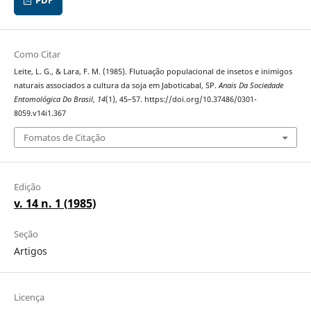
PDF
Como Citar
Leite, L. G., & Lara, F. M. (1985). Flutuação populacional de insetos e inimigos
naturais associados a cultura da soja em Jaboticabal, SP.
Anais Da Sociedade
Entomológica Do Brasil
,
14
(1), 45–57. https://doi.org/10.37486/0301-
8059.v14i1.367
Fomatos de Citação
Edição
v. 14 n. 1 (1985)
Seção
Artigos
Licença