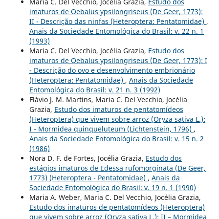
Maria C. Del Vecchio, Jocélia Grazia,
Estudo dos
imaturos de Oebalus ypsilongriseus (De Geer, 1773):
II - Descrição das ninfas (Heteroptera: Pentatomidae)
,
Anais da Sociedade Entomológica do Brasil: v. 22 n. 1
(1993)
Maria C. Del Vecchio, Jocélia Grazia,
Estudo dos
imaturos de Oebalus ypsilongriseus (De Geer, 1773): I
- Descrição do ovo e desenvolvimento embrionário
(Heteroptera: Pentatomidae)
,
Anais da Sociedade
Entomológica do Brasil: v. 21 n. 3 (1992)
Flávio J. M. Martins, Maria C. Del Vecchio, Jocélia
Grazia,
Estudo dos imaturos de pentatomídeos
(Heteroptera) que vivem sobre arroz (Oryza sativa L.):
I - Mormidea quinqueluteum (Lichtenstein, 1796)
,
Anais da Sociedade Entomológica do Brasil: v. 15 n. 2
(1986)
Nora D. F. de Fortes, Jocélia Grazia,
Estudo dos
estágios imaturos de Edessa rufomorginata (De Geer,
1773) (Heteroptera - Pentatomidae)
,
Anais da
Sociedade Entomológica do Brasil: v. 19 n. 1 (1990)
Maria A. Weber, Maria C. Del Vecchio, Jocélia Grazia,
Estudo dos imaturos de pentatomídeos (Heteroptera)
que vivem sobre arroz (Oryza sativa L.): II – Mormidea