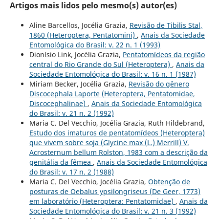
Artigos mais lidos pelo mesmo(s) autor(es)
Aline Barcellos, Jocélia Grazia,
Revisão de Tibilis Stal,
1860 (Heteroptera, Pentatomini)
,
Anais da Sociedade
Entomológica do Brasil: v. 22 n. 1 (1993)
Dionísio Link, Jocélia Grazia,
Pentatomídeos da região
central do Rio Grande do Sul (Heteroptera)
,
Anais da
Sociedade Entomológica do Brasil: v. 16 n. 1 (1987)
Miriam Becker, Jocélia Grazia,
Revisão do gênero
Discocephala Laporte (Heteroptera, Pentatomidae,
Discocephalinae)
,
Anais da Sociedade Entomológica
do Brasil: v. 21 n. 2 (1992)
Maria C. Del Vecchio, Jocélia Grazia, Ruth Hildebrand,
Estudo dos imaturos de pentatomídeos (Heteroptera)
que vivem sobre soja (Glycine max (L.) Merrill) V.
Acrosternum bellum Rolston, 1983 com a descrição da
genitália da fêmea
,
Anais da Sociedade Entomológica
do Brasil: v. 17 n. 2 (1988)
Maria C. Del Vecchio, Jocélia Grazia,
Obtenção de
posturas de Oebalus ypsilongriseus (De Geer, 1773)
em laboratório (Heteroptera: Pentatomidae)
,
Anais da
Sociedade Entomológica do Brasil: v. 21 n. 3 (1992)