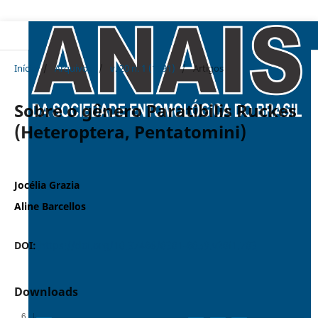
Início
/
Arquivos
/
v. 20 n. 1 (1991)
/
Artigos
Sobre o gênero Paratibilis Ruckes
(Heteroptera, Pentatomini)
Jocélia Grazia
Aline Barcellos
DOI:
https://doi.org/10.37486/0301-8059.v20i1.703
Downloads