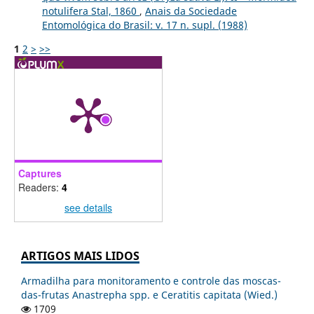
notulifera Stal, 1860
,
Anais da Sociedade
Entomológica do Brasil: v. 17 n. supl. (1988)
1
2
>
>>
Captures
Readers:
4
see details
ARTIGOS MAIS LIDOS
Armadilha para monitoramento e controle das moscas-
das-frutas Anastrepha spp. e Ceratitis capitata (Wied.)
1709