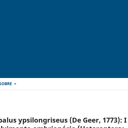
SOBRE
lus ypsilongriseus (De Geer, 1773): I 