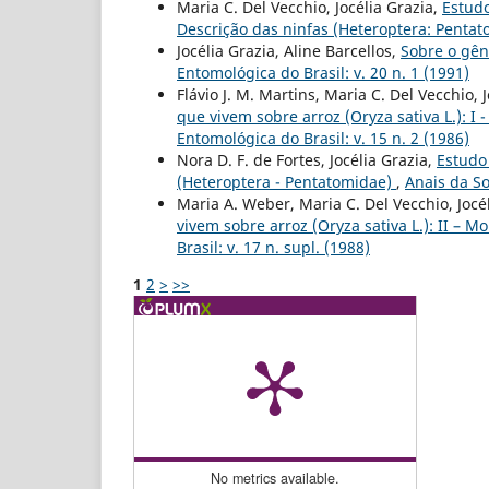
Maria C. Del Vecchio, Jocélia Grazia,
Estudo
Descrição das ninfas (Heteroptera: Penta
Jocélia Grazia, Aline Barcellos,
Sobre o gên
Entomológica do Brasil: v. 20 n. 1 (1991)
Flávio J. M. Martins, Maria C. Del Vecchio, 
que vivem sobre arroz (Oryza sativa L.): 
Entomológica do Brasil: v. 15 n. 2 (1986)
Nora D. F. de Fortes, Jocélia Grazia,
Estudo
(Heteroptera - Pentatomidae)
,
Anais da So
Maria A. Weber, Maria C. Del Vecchio, Jocé
vivem sobre arroz (Oryza sativa L.): II – M
Brasil: v. 17 n. supl. (1988)
1
2
>
>>
No metrics available.