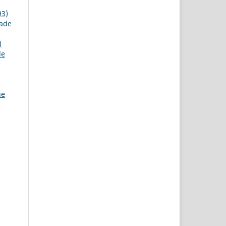
93)
dade
)
de
ue