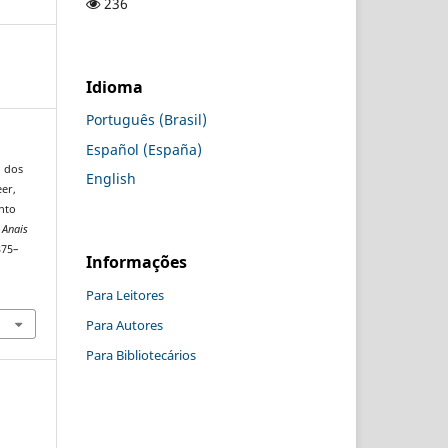
236
Idioma
Português (Brasil)
Español (España)
o dos
English
er,
ento
.
Anais
375–
Informações
Para Leitores
Para Autores
Para Bibliotecários