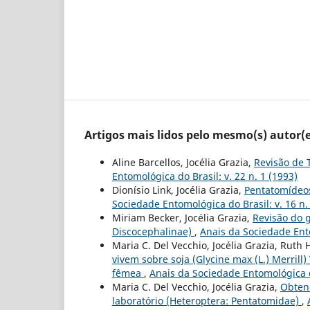
Artigos mais lidos pelo mesmo(s) autor(e
Aline Barcellos, Jocélia Grazia,
Revisão de T
Entomológica do Brasil: v. 22 n. 1 (1993)
Dionísio Link, Jocélia Grazia,
Pentatomídeos
Sociedade Entomológica do Brasil: v. 16 n.
Miriam Becker, Jocélia Grazia,
Revisão do 
Discocephalinae)
,
Anais da Sociedade Ento
Maria C. Del Vecchio, Jocélia Grazia, Ruth
vivem sobre soja (Glycine max (L.) Merrill
fêmea
,
Anais da Sociedade Entomológica do
Maria C. Del Vecchio, Jocélia Grazia,
Obtenç
laboratório (Heteroptera: Pentatomidae)
,