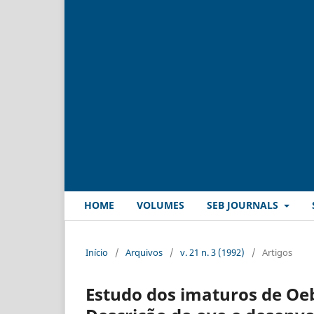
HOME
VOLUMES
SEB JOURNALS
Início
/
Arquivos
/
v. 21 n. 3 (1992)
/
Artigos
Estudo dos imaturos de Oeba