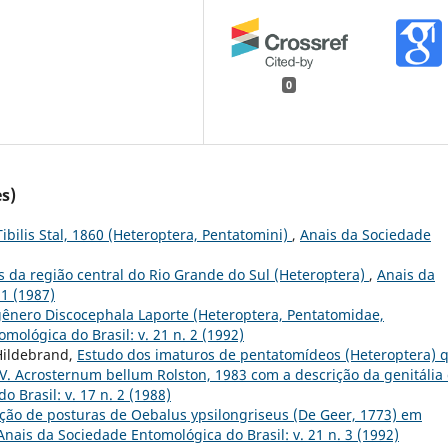
0
s)
ibilis Stal, 1860 (Heteroptera, Pentatomini)
,
Anais da Sociedade
 da região central do Rio Grande do Sul (Heteroptera)
,
Anais da
 1 (1987)
gênero Discocephala Laporte (Heteroptera, Pentatomidae,
mológica do Brasil: v. 21 n. 2 (1992)
 Hildebrand,
Estudo dos imaturos de pentatomídeos (Heteroptera) 
) V. Acrosternum bellum Rolston, 1983 com a descrição da genitália
 Brasil: v. 17 n. 2 (1988)
ão de posturas de Oebalus ypsilongriseus (De Geer, 1773) em
Anais da Sociedade Entomológica do Brasil: v. 21 n. 3 (1992)