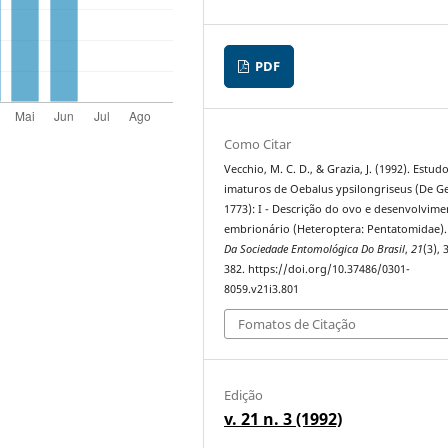
PDF
Como Citar
Vecchio, M. C. D., & Grazia, J. (1992). Estud
imaturos de Oebalus ypsilongriseus (De Ge
1773): I - Descrição do ovo e desenvolvim
embrionário (Heteroptera: Pentatomidae)
Da Sociedade Entomológica Do Brasil
,
21
(3), 
382. https://doi.org/10.37486/0301-
8059.v21i3.801
Fomatos de Citação
Edição
v. 21 n. 3 (1992)