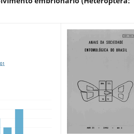
olvimento embrionário (Heteroptera:
801