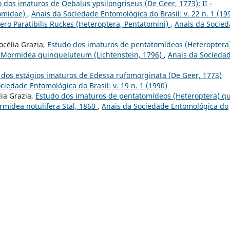
 dos imaturos de Oebalus ypsilongriseus (De Geer, 1773): II -
tomidae)
,
Anais da Sociedade Entomológica do Brasil: v. 22 n. 1 (19
ero Paratibilis Ruckes (Heteroptera, Pentatomini)
,
Anais da Socie
Jocélia Grazia,
Estudo dos imaturos de pentatomídeos (Heteroptera
I - Mormidea quinqueluteum (Lichtenstein, 1796)
,
Anais da Socieda
 dos estágios imaturos de Edessa rufomorginata (De Geer, 1773)
ciedade Entomológica do Brasil: v. 19 n. 1 (1990)
lia Grazia,
Estudo dos imaturos de pentatomídeos (Heteroptera) q
ormidea notulifera Stal, 1860
,
Anais da Sociedade Entomológica do