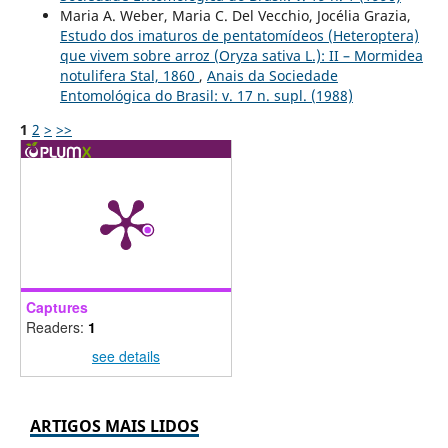
Maria A. Weber, Maria C. Del Vecchio, Jocélia Grazia,
Estudo dos imaturos de pentatomídeos (Heteroptera)
que vivem sobre arroz (Oryza sativa L.): II – Mormidea
notulifera Stal, 1860
,
Anais da Sociedade
Entomológica do Brasil: v. 17 n. supl. (1988)
1
2
>
>>
Captures
Readers:
1
see details
ARTIGOS MAIS LIDOS