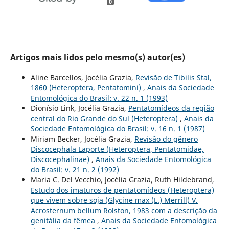
0
Artigos mais lidos pelo mesmo(s) autor(es)
Aline Barcellos, Jocélia Grazia,
Revisão de Tibilis Stal,
1860 (Heteroptera, Pentatomini)
,
Anais da Sociedade
Entomológica do Brasil: v. 22 n. 1 (1993)
Dionísio Link, Jocélia Grazia,
Pentatomídeos da região
central do Rio Grande do Sul (Heteroptera)
,
Anais da
Sociedade Entomológica do Brasil: v. 16 n. 1 (1987)
Miriam Becker, Jocélia Grazia,
Revisão do gênero
Discocephala Laporte (Heteroptera, Pentatomidae,
Discocephalinae)
,
Anais da Sociedade Entomológica
do Brasil: v. 21 n. 2 (1992)
Maria C. Del Vecchio, Jocélia Grazia, Ruth Hildebrand,
Estudo dos imaturos de pentatomídeos (Heteroptera)
que vivem sobre soja (Glycine max (L.) Merrill) V.
Acrosternum bellum Rolston, 1983 com a descrição da
genitália da fêmea
,
Anais da Sociedade Entomológica