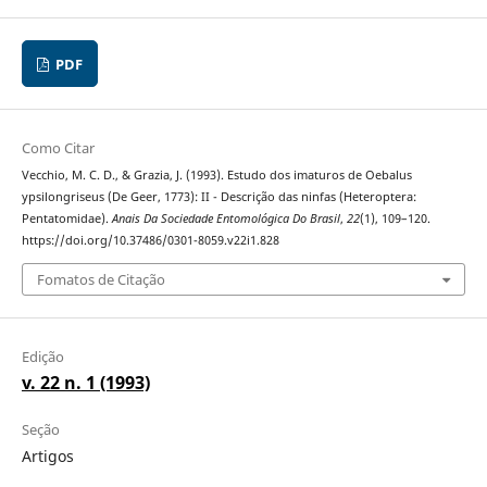
PDF
Como Citar
Vecchio, M. C. D., & Grazia, J. (1993). Estudo dos imaturos de Oebalus
ypsilongriseus (De Geer, 1773): II - Descrição das ninfas (Heteroptera:
Pentatomidae).
Anais Da Sociedade Entomológica Do Brasil
,
22
(1), 109–120.
https://doi.org/10.37486/0301-8059.v22i1.828
Fomatos de Citação
Edição
v. 22 n. 1 (1993)
Seção
Artigos