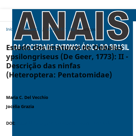
Início
/
Arquivos
/
v. 22 n. 1 (1993)
/
Artigos
Estudo dos imaturos de Oebalus
ypsilongriseus (De Geer, 1773): II -
Descrição das ninfas
(Heteroptera: Pentatomidae)
Maria C. Del Vecchio
Jocélia Grazia
DOI:
https://doi.org/10.37486/0301-8059.v22i1.828