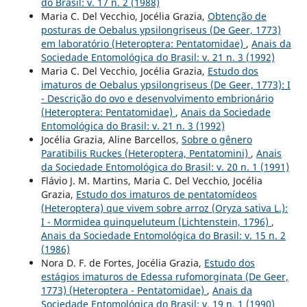
do Brasil: v. 17 n. 2 (1988)
Maria C. Del Vecchio, Jocélia Grazia,
Obtenção de
posturas de Oebalus ypsilongriseus (De Geer, 1773)
em laboratório (Heteroptera: Pentatomidae)
,
Anais da
Sociedade Entomológica do Brasil: v. 21 n. 3 (1992)
Maria C. Del Vecchio, Jocélia Grazia,
Estudo dos
imaturos de Oebalus ypsilongriseus (De Geer, 1773): I
- Descrição do ovo e desenvolvimento embrionário
(Heteroptera: Pentatomidae)
,
Anais da Sociedade
Entomológica do Brasil: v. 21 n. 3 (1992)
Jocélia Grazia, Aline Barcellos,
Sobre o gênero
Paratibilis Ruckes (Heteroptera, Pentatomini)
,
Anais
da Sociedade Entomológica do Brasil: v. 20 n. 1 (1991)
Flávio J. M. Martins, Maria C. Del Vecchio, Jocélia
Grazia,
Estudo dos imaturos de pentatomídeos
(Heteroptera) que vivem sobre arroz (Oryza sativa L.):
I - Mormidea quinqueluteum (Lichtenstein, 1796)
,
Anais da Sociedade Entomológica do Brasil: v. 15 n. 2
(1986)
Nora D. F. de Fortes, Jocélia Grazia,
Estudo dos
estágios imaturos de Edessa rufomorginata (De Geer,
1773) (Heteroptera - Pentatomidae)
,
Anais da
Sociedade Entomológica do Brasil: v. 19 n. 1 (1990)